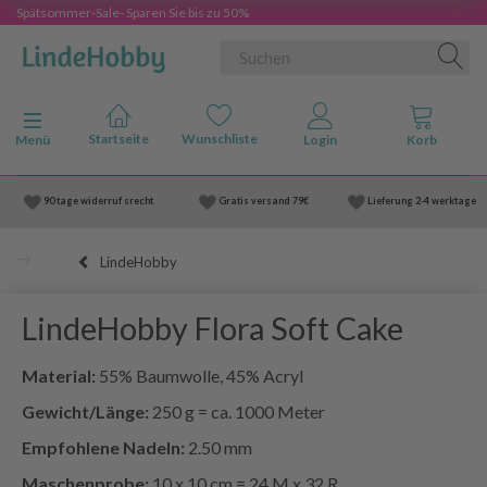
Spätsommer-Sale- Sparen Sie bis zu 50%
Anzeige ändern
Menü
90 tage widerruf srecht
Gratis versand
79€
Lieferung
2-4 werktage
LindeHobby
LindeHobby Flora Soft Cake
Material:
55% Baumwolle, 45% Acryl
Gewicht/Länge:
250 g = ca. 1000 Meter
Empfohlene Nadeln:
2.50 mm
Maschenprobe:
10 x 10 cm = 24 M x 32 R