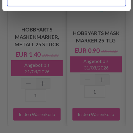
HOBBYARTS
HOBBYARTS MASK
MASKENMARKER,
MARKER 25-TLG
METALL 25 STÜCK
EUR 0.90
EUR 1.50
EUR 1.40
EUR 2.30
Angebot bis
Angebot bis
31/08/2026
31/08/2026
In den Warenkorb
In den Warenkorb