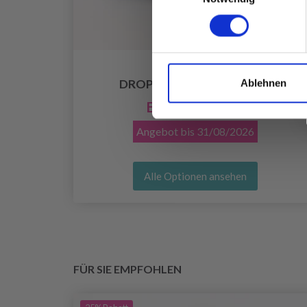
Ablehnen
DROPS FABEL LONG PRINT
EUR 2.05
EUR 2.65
Angebot bis
31/08/2026
Alle Optionen ansehen
FÜR SIE EMPFOHLEN