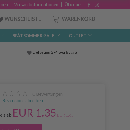
hmen
Versandinformationen
Über uns
WARENKORB
WUNSCHLISTE
SPÄTSOMMER-SALE
OUTLET
Lieferung
2-4 werktage
0
Bewertungen
Rezension schreiben
EUR 1.35
eis ab
EUR 2.65