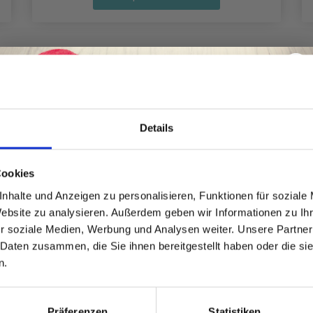
Details
22%
Rabatt
Spare bis zu 50%
Cookies
nhalte und Anzeigen zu personalisieren, Funktionen für soziale
Website zu analysieren. Außerdem geben wir Informationen zu I
Werde ein Teil unserer Garn-Community
r soziale Medien, Werbung und Analysen weiter. Unsere Partner
und erhalte exklusiven Zugang zu
 Daten zusammen, die Sie ihnen bereitgestellt haben oder die s
inspirierenden Strickmustern und
n.
besonderen Angeboten!
Präferenzen
Statistiken