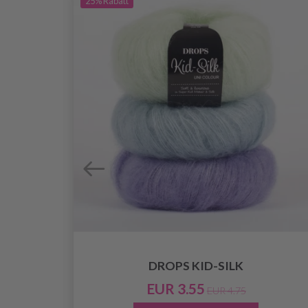
25%
Rabatt
DROPS KID-SILK
O
EUR 3.55
EUR 4.75