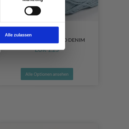
Alle zulassen
DROPS PARIS RECYCLED DENIM
EUR 1.25
Alle Optionen ansehen