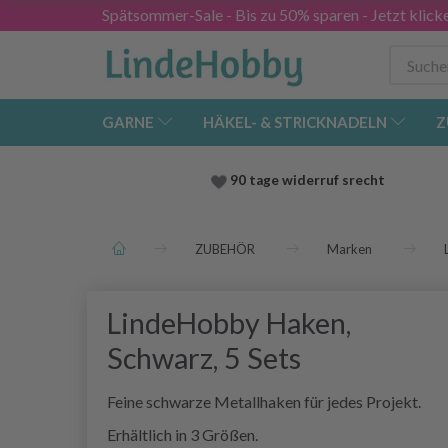
Spätsommer-Sale - Bis zu 50% sparen - Jetzt klick
GARNE
HÄKEL- & STRICKNADELN
Z
90 tage widerruf srecht
ZUBEHÖR
Marken
LindeHobby Haken,
Schwarz, 5 Sets
Feine schwarze Metallhaken für jedes Projekt.
Erhältlich in 3 Größen.