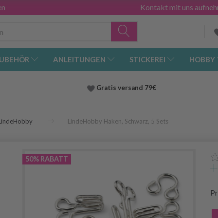
en
Kontakt mit uns aufne
UBEHÖR
ANLEITUNGEN
STICKEREI
HOBBY
Gratis versand
79€
LindeHobby
LindeHobby Haken, Schwarz, 5 Sets
50% RABATT
Pr