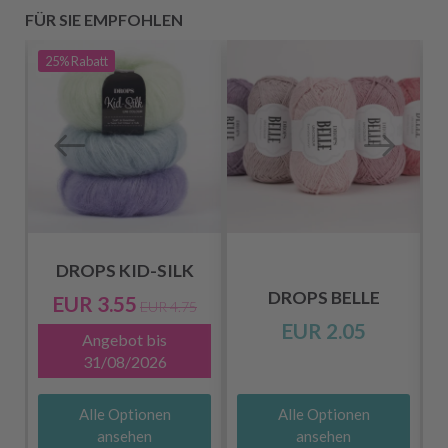
FÜR SIE EMPFOHLEN
25%
Rabatt
DROPS KID-SILK
DROPS BELLE
EUR 3.55
EUR 4.75
EUR 2.05
Angebot bis
31/08/2026
Alle Optionen
Alle Optionen
ansehen
ansehen