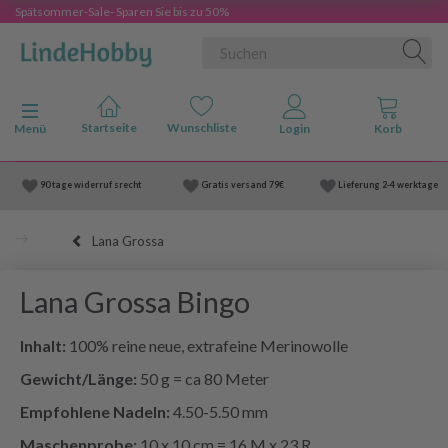
Spätsommer-Sale- Sparen Sie bis zu 50%
Anzeige ändern
Menü
90 tage widerruf srecht
Gratis versand
79€
Lieferung
2-4 werktage
Lana Grossa
Lana Grossa Bingo
Inhalt:
100% reine neue, extrafeine Merinowolle
Gewicht/Länge:
50 g = ca 80 Meter
Empfohlene Nadeln:
4.50-5.50 mm
Maschenprobe:
10 x 10 cm = 16 M x 23 R