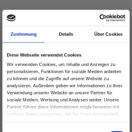
FÜR SIE EMPFOHLEN
Zustimmung
Details
Über Cookies
Diese Webseite verwendet Cookies
Wir verwenden Cookies, um Inhalte und Anzeigen zu
personalisieren, Funktionen für soziale Medien anbieten
zu können und die Zugriffe auf unsere Website zu
analysieren. Außerdem geben wir Informationen zu Ihrer
Verwendung unserer Website an unsere Partner für
soziale Medien, Werbung und Analysen weiter. Unsere
Partner führen diese Informationen möglicherweise mit
Spare bis zu 50%
ILE,
weiteren Daten zusammen, die Sie ihnen bereitgestellt
DROPS COTTON
DROPS MERINO
haben oder die sie im Rahmen Ihrer Nutzung der Dienste
MERINO
EXTRA FINE
0
gesammelt haben.
Werde ein Teil unserer Garn-Community
Einwilligungsauswahl