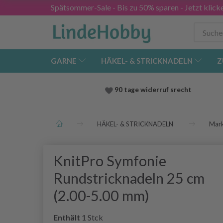
Spätsommer-Sale - Bis zu 50% sparen - Jetzt klick
GARNE
HÄKEL- & STRICKNADELN
Z
90 tage widerruf srecht
HÄKEL- & STRICKNADELN
Mar
KnitPro Symfonie
Rundstricknadeln 25 cm
(2.00-5.00 mm)
Enthält
1 Stck