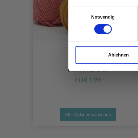
Einwilligungsauswahl
Notwendig
Ablehnen
OR 4-
DROPS ALASKA
EUR 1.99
Alle Optionen ansehen