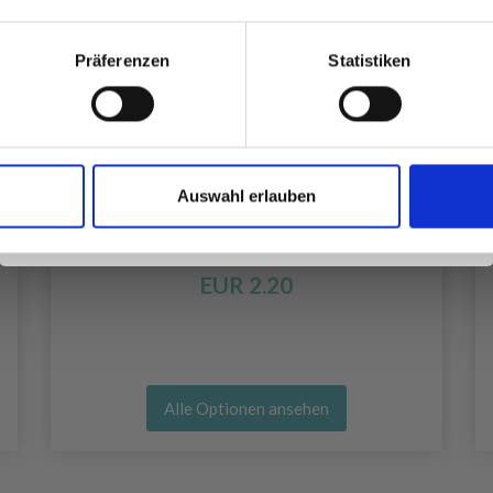
besonderen Angeboten!
Präferenzen
Statistiken
Ja, melde mich an!
Auswahl erlauben
Nein, danke
DROPS KARISMA
EUR 2.20
Alle Optionen ansehen