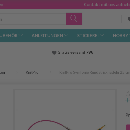
en
Kontakt mit uns aufne
UBEHÖR
ANLEITUNGEN
STICKEREI
HOBBY
Gratis versand
79€
ken
KnitPro
KnitPro Symfonie Rundstricknadeln 25 c
Pr