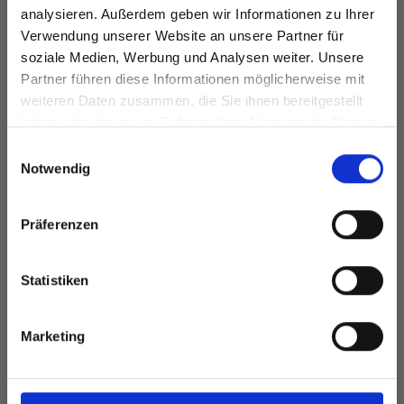
analysieren. Außerdem geben wir Informationen zu Ihrer
Verwendung unserer Website an unsere Partner für
soziale Medien, Werbung und Analysen weiter. Unsere
Alle Optionen
Alle Optionen
Partner führen diese Informationen möglicherweise mit
Spare bis zu 50%
ansehen
ansehen
weiteren Daten zusammen, die Sie ihnen bereitgestellt
haben oder die sie im Rahmen Ihrer Nutzung der Dienste
gesammelt haben.
Werde ein Teil unserer Garn-Community
Einwilligungsauswahl
und erhalte exklusiven Zugang zu
Notwendig
inspirierenden Strickmustern und
ANDERE HABEN SICH AUCH ANGESEHEN
besonderen Angeboten!
Präferenzen
35%
Rabatt
Statistiken
Ja, melde mich an!
Marketing
Nein, danke