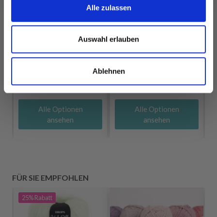
Alle zulassen
VIKING BAMBINO
LINDEHOBBY FLORA
EUR 2.45
Auswahl erlauben
EUR 3.75
SOFT CAKE
Angebot bis
EUR 19.95
31/08/2026
Ablehnen
Alle Optionen
Alle Optionen
ansehen
ansehen
FÜR SIE EMPFOHLEN
25%
Rabatt