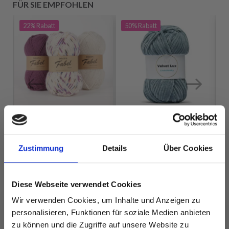
FÜR SIE EMPFOHLEN
22%
Rabatt
50%
Rabatt
Zustimmung
Details
Über Cookies
LINDEHOBBY
DROPS FABEL PRINT
VELVET LUX
EUR 1.90
EUR 2.45
Diese Webseite verwendet Cookies
EUR 2.99
EUR 5.95
Angebot bis
Wir verwenden Cookies, um Inhalte und Anzeigen zu
Angebot bis
31/08/2026
personalisieren, Funktionen für soziale Medien anbieten
31/08/2026
zu können und die Zugriffe auf unsere Website zu