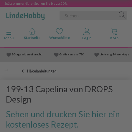
Spätsommer-Sale- Sparen Sie bis zu 50%
Anzeige ändern
Menü
90 tage widerruf srecht
Gratis versand
79€
Lieferung
2-4 werktage
Häkelanleitungen
199-13 Capelina von DROPS
Design
Sehen und drucken Sie hier ein
kostenloses Rezept.