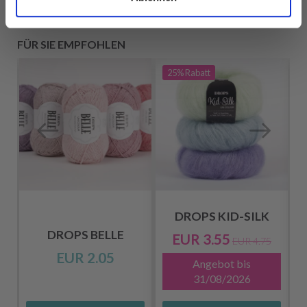
FÜR SIE EMPFOHLEN
25%
Rabatt
DROPS KID-SILK
DROPS BELLE
EUR 3.55
EUR 4.75
EUR 2.05
Angebot bis
31/08/2026