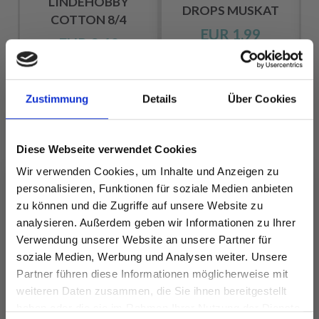
LINDEHOBBY
LN
DROPS MUSKAT
COTTON 8/4
M
EUR 1.99
EUR 2.60
Zustimmung
Details
Über Cookies
Alle Optionen
Alle Optionen
ansehen
ansehen
Diese Webseite verwendet Cookies
Wir verwenden Cookies, um Inhalte und Anzeigen zu
personalisieren, Funktionen für soziale Medien anbieten
zu können und die Zugriffe auf unsere Website zu
ANDERE HABEN SICH AUCH ANGESEHEN
analysieren. Außerdem geben wir Informationen zu Ihrer
Verwendung unserer Website an unsere Partner für
soziale Medien, Werbung und Analysen weiter. Unsere
Partner führen diese Informationen möglicherweise mit
Spare bis zu 50%
weiteren Daten zusammen, die Sie ihnen bereitgestellt
haben oder die sie im Rahmen Ihrer Nutzung der Dienste