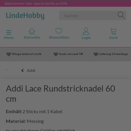
Spätsommer-Sale- Sparen Sie bis zu 50%
Anzeige ändern
Menü
90 tage widerruf srecht
Gratis versand
79€
Lieferung
2-4 werktage
Addi
Addi Lace Rundstricknadel 60
cm
Enthält
2 Sticks mit 1 Kabel
Material:
Messing
In verschiedenen Größen erhältlich