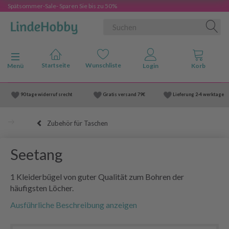
Spätsommer-Sale- Sparen Sie bis zu 50%
Anzeige ändern
Menü
90 tage widerruf srecht
Gratis versand
79€
Lieferung
2-4 werktage
Zubehör für Taschen
Seetang
1 Kleiderbügel von guter Qualität zum Bohren der
häufigsten Löcher.
Ausführliche Beschreibung anzeigen