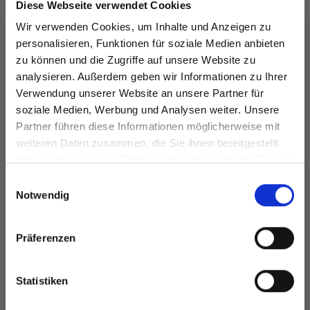
Diese Webseite verwendet Cookies
Wir verwenden Cookies, um Inhalte und Anzeigen zu
personalisieren, Funktionen für soziale Medien anbieten
zu können und die Zugriffe auf unsere Website zu
analysieren. Außerdem geben wir Informationen zu Ihrer
Verwendung unserer Website an unsere Partner für
soziale Medien, Werbung und Analysen weiter. Unsere
Partner führen diese Informationen möglicherweise mit
Spare bis zu 50%
weiteren Daten zusammen, die Sie ihnen bereitgestellt
haben oder die sie im Rahmen Ihrer Nutzung der Dienste
gesammelt haben.
Werde ein Teil unserer Garn-Community
Einwilligungsauswahl
DROPS SNOW UNI
DROPS SNOW
und erhalte exklusiven Zugang zu
Notwendig
COLOUR
MIX/PRINT
inspirierenden Strickmustern und
EUR 1.90
EUR 2.05
Preis ab
besonderen Angeboten!
Präferenzen
Statistiken
Alle Optionen
Alle Optionen
ansehen
ansehen
Ja, melde mich an!