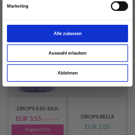
Marketing
Nein, danke
FÜR SIE EMPFOHLEN
Alle zulassen
25%
Rabatt
Auswahl erlauben
Ablehnen
DROPS KID-SILK
DROPS BELLE
EUR 3.55
EUR 4.75
EUR 2.05
Angebot bis