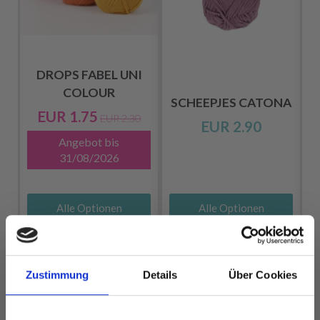
DROPS FABEL UNI
COLOUR
SCHEEPJES CATONA
EUR 1.75
EUR 2.30
EUR 2.90
Angebot bis
31/08/2026
Alle Optionen
Alle Optionen
ansehen
ansehen
Zustimmung
Details
Über Cookies
ANDERE HABEN SICH AUCH ANGESEHEN