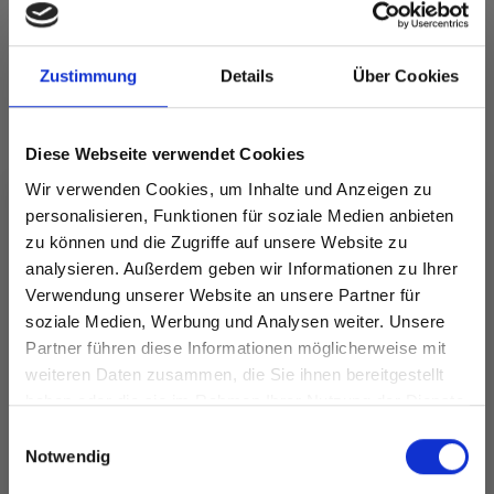
Zustimmung
Details
Über Cookies
Alle Optionen
Alle Optionen
Diese Webseite verwendet Cookies
ansehen
ansehen
Wir verwenden Cookies, um Inhalte und Anzeigen zu
personalisieren, Funktionen für soziale Medien anbieten
zu können und die Zugriffe auf unsere Website zu
analysieren. Außerdem geben wir Informationen zu Ihrer
ANDERE HABEN SICH AUCH ANGESEHEN
Verwendung unserer Website an unsere Partner für
soziale Medien, Werbung und Analysen weiter. Unsere
Partner führen diese Informationen möglicherweise mit
Spare bis zu 50%
weiteren Daten zusammen, die Sie ihnen bereitgestellt
haben oder die sie im Rahmen Ihrer Nutzung der Dienste
gesammelt haben.
Werde ein Teil unserer Garn-Community
Einwilligungsauswahl
und erhalte exklusiven Zugang zu
Notwendig
inspirierenden Strickmustern und