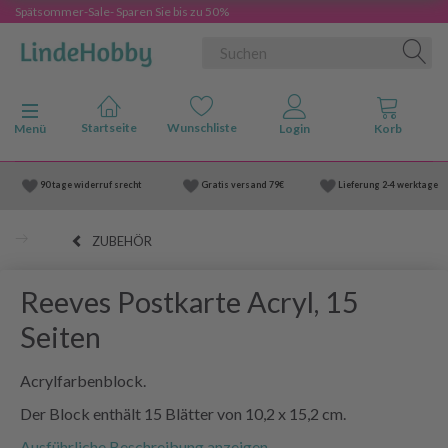
Spätsommer-Sale- Sparen Sie bis zu 50%
Anzeige ändern
Menü
90 tage widerruf srecht
Gratis versand
79€
Lieferung
2-4 werktage
ZUBEHÖR
Reeves Postkarte Acryl, 15
Seiten
Acrylfarbenblock.
Der Block enthält 15 Blätter von 10,2 x 15,2 cm.
Ausführliche Beschreibung anzeigen