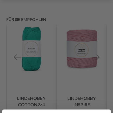
FÜR SIE EMPFOHLEN
LINDEHOBBY
LINDEHOBBY
COTTON 8/4
INSPIRE
EUR 2.60
EUR 8.95