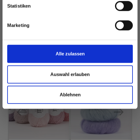
Statistiken
Ja, melde mich an!
Marketing
Alle Optionen
Alle Optionen
ansehen
ansehen
Nein, danke
Alle zulassen
FÜR SIE EMPFOHLEN
Auswahl erlauben
25%
Rabatt
Ablehnen