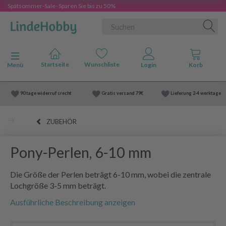
Spätsommer-Sale- Sparen Sie bis zu 50%
Anzeige ändern
Menü
90 tage widerruf srecht
Gratis versand
79€
Lieferung
2-4 werktage
ZUBEHÖR
Pony-Perlen, 6-10 mm
Die Größe der Perlen beträgt 6-10 mm, wobei die zentrale
Lochgröße 3-5 mm beträgt.
Ausführliche Beschreibung anzeigen