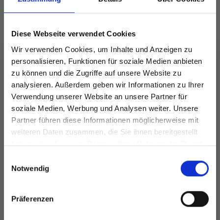
Diese Webseite verwendet Cookies
ANDERE HABEN SICH AUCH ANGESEHEN
Wir verwenden Cookies, um Inhalte und Anzeigen zu
personalisieren, Funktionen für soziale Medien anbieten
zu können und die Zugriffe auf unsere Website zu
analysieren. Außerdem geben wir Informationen zu Ihrer
Verwendung unserer Website an unsere Partner für
soziale Medien, Werbung und Analysen weiter. Unsere
Partner führen diese Informationen möglicherweise mit
Spare bis zu 50%
weiteren Daten zusammen, die Sie ihnen bereitgestellt
haben oder die sie im Rahmen Ihrer Nutzung der Dienste
gesammelt haben.
Werde ein Teil unserer Garn-Community
Einwilligungsauswahl
und erhalte exklusiven Zugang zu
Notwendig
inspirierenden Strickmustern und
DROPS SNOW UNI
DROPS MUSKAT
besonderen Angeboten!
COLOUR
Präferenzen
EUR 1.99
EUR 1.90