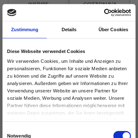
INSPIRE
COTTON 8/4
EUR 8.95
EUR 2.60
Zustimmung
Details
Über Cookies
Alle Optionen
Alle Optionen
Diese Webseite verwendet Cookies
ansehen
ansehen
Wir verwenden Cookies, um Inhalte und Anzeigen zu
personalisieren, Funktionen für soziale Medien anbieten
zu können und die Zugriffe auf unsere Website zu
analysieren. Außerdem geben wir Informationen zu Ihrer
ANDERE HABEN SICH AUCH ANGESEHEN
Verwendung unserer Website an unsere Partner für
soziale Medien, Werbung und Analysen weiter. Unsere
Partner führen diese Informationen möglicherweise mit
Spare bis zu 50%
weiteren Daten zusammen, die Sie ihnen bereitgestellt
haben oder die sie im Rahmen Ihrer Nutzung der Dienste
gesammelt haben.
Werde ein Teil unserer Garn-Community
Einwilligungsauswahl
und erhalte exklusiven Zugang zu
Notwendig