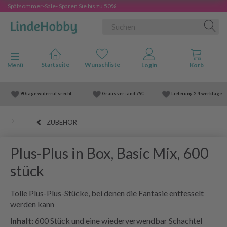
Spätsommer-Sale- Sparen Sie bis zu 50%
Anzeige ändern
Menü
90 tage widerruf srecht
Gratis versand
79€
Lieferung
2-4 werktage
ZUBEHÖR
Plus-Plus in Box, Basic Mix, 600
stück
Tolle Plus-Plus-Stücke, bei denen die Fantasie entfesselt
werden kann
Inhalt:
600 Stück und eine wiederverwendbar Schachtel