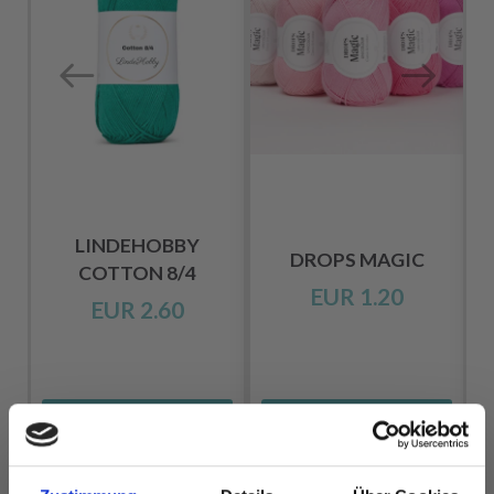
LINDEHOBBY
DROPS MAGIC
COTTON 8/4
EUR 1.20
EUR 2.60
Alle Optionen
Alle Optionen
ansehen
ansehen