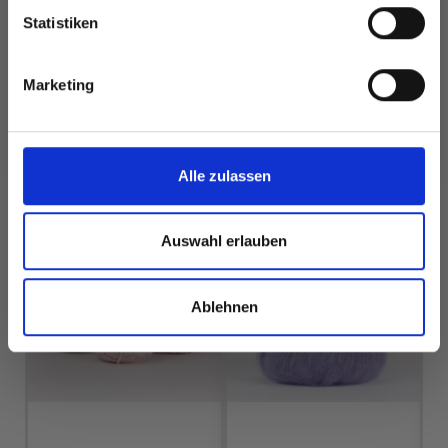
Statistiken
Alle Optionen
Alle Optionen
Ja, melde mich an!
ansehen
ansehen
Marketing
Nein, danke
Alle zulassen
FÜR SIE EMPFOHLEN
25%
Rabatt
Auswahl erlauben
Ablehnen