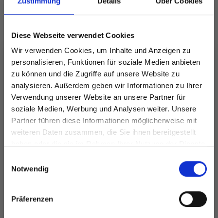
Zustimmung
Details
Über Cookies
Diese Webseite verwendet Cookies
ANDERE HABEN SICH AUCH ANGESEHEN
Wir verwenden Cookies, um Inhalte und Anzeigen zu
personalisieren, Funktionen für soziale Medien anbieten
zu können und die Zugriffe auf unsere Website zu
analysieren. Außerdem geben wir Informationen zu Ihrer
Verwendung unserer Website an unsere Partner für
soziale Medien, Werbung und Analysen weiter. Unsere
Partner führen diese Informationen möglicherweise mit
Spare bis zu 50%
weiteren Daten zusammen, die Sie ihnen bereitgestellt
haben oder die sie im Rahmen Ihrer Nutzung der Dienste
gesammelt haben.
Werde ein Teil unserer Garn-Community
Einwilligungsauswahl
und erhalte exklusiven Zugang zu
Notwendig
DROPS PARIS
DROPS BIG MERINO
inspirierenden Strickmustern und
RECYCLED DENIM
besonderen Angeboten!
EUR 3.20
EUR 1.25
Präferenzen