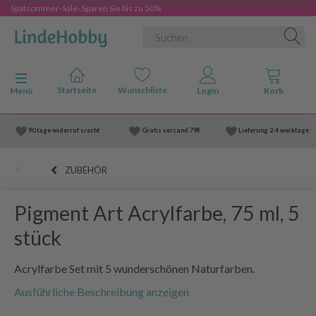
Spätsommer-Sale- Sparen Sie bis zu 50%
Anzeige ändern
Menü
90 tage widerruf srecht
Gratis versand
79€
Lieferung
2-4 werktage
ZUBEHÖR
Pigment Art Acrylfarbe, 75 ml, 5
stück
Acrylfarbe Set mit 5 wunderschönen Naturfarben.
Ausführliche Beschreibung anzeigen