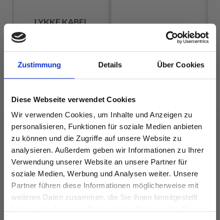
LYKKE KABEL
SWIVEL PINK (40–
LINDEHOBBY
150 CM)
LN
MERINO BLISS 115
M
EUR 3.20
EUR 4.55
Zustimmung
Details
Über Cookies
EUR 5.90
Angebot bis
31/08/2026
Diese Webseite verwendet Cookies
Wir verwenden Cookies, um Inhalte und Anzeigen zu
Alle Optionen
Alle Optionen
personalisieren, Funktionen für soziale Medien anbieten
ansehen
ansehen
zu können und die Zugriffe auf unsere Website zu
analysieren. Außerdem geben wir Informationen zu Ihrer
Verwendung unserer Website an unsere Partner für
soziale Medien, Werbung und Analysen weiter. Unsere
Partner führen diese Informationen möglicherweise mit
ANDERE HABEN SICH AUCH ANGESEHEN
Spare bis zu 50%
weiteren Daten zusammen, die Sie ihnen bereitgestellt
haben oder die sie im Rahmen Ihrer Nutzung der Dienste
20%
Rabatt