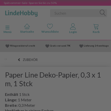
Spätsommer-Sale- Sparen Sie bis zu 50%
Anzeige ändern
Menü
90 tage widerruf srecht
Gratis versand
79€
Lieferung
2-4 werktage
ZUBEHÖR
Paper Line Deko-Papier, 0,3 x 1
m, 1 Stck
Enthält
1 Stck
Länge:
1 Meter
Breite:
0,3 Meter
Verfügbar
in einigen Farben