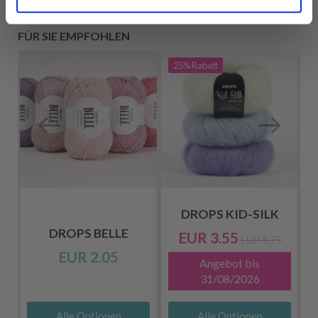
FÜR SIE EMPFOHLEN
25%
Rabatt
DROPS KID-SILK
DROPS BELLE
EUR 3.55
EUR 4.75
EUR 2.05
Angebot bis
31/08/2026
Alle Optionen
Alle Optionen