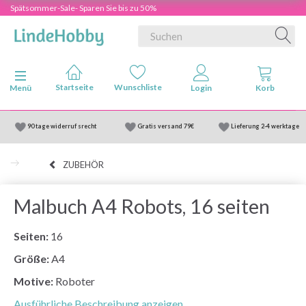
Spätsommer-Sale- Sparen Sie bis zu 50%
Anzeige ändern
Menü
90 tage widerruf srecht
Gratis versand
79€
Lieferung
2-4 werktage
ZUBEHÖR
Malbuch A4 Robots, 16 seiten
Seiten:
16
Größe:
A4
Motive:
Roboter
Ausführliche Beschreibung anzeigen