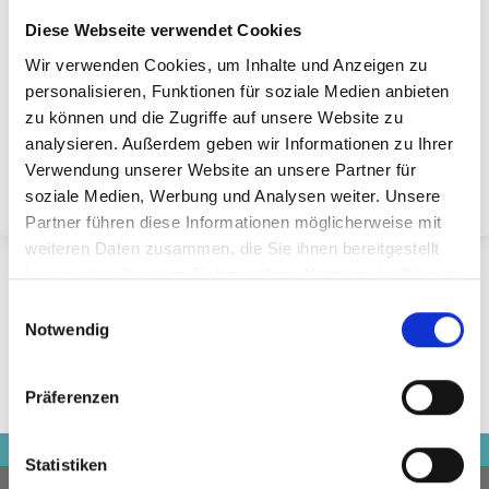
Schönes Malbuch für Kinder mit verschiedenen Motiven
Diese Webseite verwendet Cookies
von Roboter.
Wir verwenden Cookies, um Inhalte und Anzeigen zu
Mit diesen Arbeitsblättern erhalten Sie kreative Farben, die
personalisieren, Funktionen für soziale Medien anbieten
Spaß machen und gleichzeitig entspannend wirken.
zu können und die Zugriffe auf unsere Website zu
analysieren. Außerdem geben wir Informationen zu Ihrer
Sehen Sie hier alle unsere Malbücher
Verwendung unserer Website an unsere Partner für
soziale Medien, Werbung und Analysen weiter. Unsere
Partner führen diese Informationen möglicherweise mit
weiteren Daten zusammen, die Sie ihnen bereitgestellt
haben oder die sie im Rahmen Ihrer Nutzung der Dienste
gesammelt haben.
Einwilligungsauswahl
Notwendig
Präferenzen
Statistiken