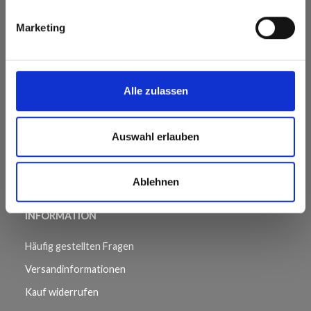
ÜBER UNS
Marketing
Garn ist unsere Leidenschaft! Wir lieben es, allen unseren
fantastischen Garnenthusiasten Garn zu schicken. Ein
wenig Inspiration für das nächste Projekt gefällig? Unsere
riesige Sammlung kostenloser Muster wartet darauf,
Alle zulassen
entdeckt zu werden. Unser Lindehobby-Team wünscht
gutes Gelingen.
Auswahl erlauben
Ablehnen
INFORMATION
Häufig gestellten Fragen
Versandinformationen
Kauf widerrufen