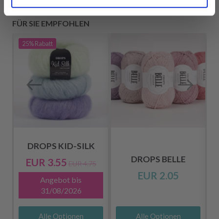
FÜR SIE EMPFOHLEN
25%
Rabatt
DROPS KID-SILK
DROPS BELLE
EUR 3.55
EUR 4.75
EUR 2.05
Angebot bis
31/08/2026
Alle Optionen
Alle Optionen