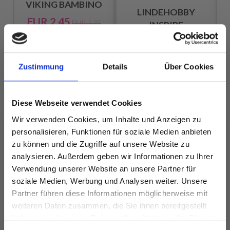
VIKING BAMBINO
LINDEHOBBY
EUR 2.45
EUR 3.75
5
INSPIRE
Angebot bis
EUR 8.95
31/08/2026
Zustimmung
Details
Über Cookies
Alle Optionen
Alle Optionen
Diese Webseite verwendet Cookies
ansehen
ansehen
Wir verwenden Cookies, um Inhalte und Anzeigen zu
personalisieren, Funktionen für soziale Medien anbieten
zu können und die Zugriffe auf unsere Website zu
analysieren. Außerdem geben wir Informationen zu Ihrer
ANDERE HABEN SICH AUCH ANGESEHEN
Verwendung unserer Website an unsere Partner für
soziale Medien, Werbung und Analysen weiter. Unsere
57%
Rabatt
Partner führen diese Informationen möglicherweise mit
Spare bis zu 50%
weiteren Daten zusammen, die Sie ihnen bereitgestellt
haben oder die sie im Rahmen Ihrer Nutzung der Dienste