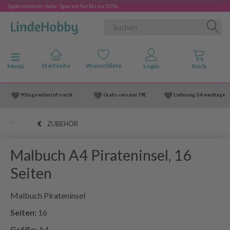
Spätsommer-Sale- Sparen Sie bis zu 50%
Anzeige ändern
Menü
90 tage widerruf srecht
Gratis versand
79€
Lieferung
2-4 werktage
ZUBEHÖR
Malbuch A4 Pirateninsel, 16
Seiten
Malbuch Pirateninsel
Seiten:
16
Größe:
A4