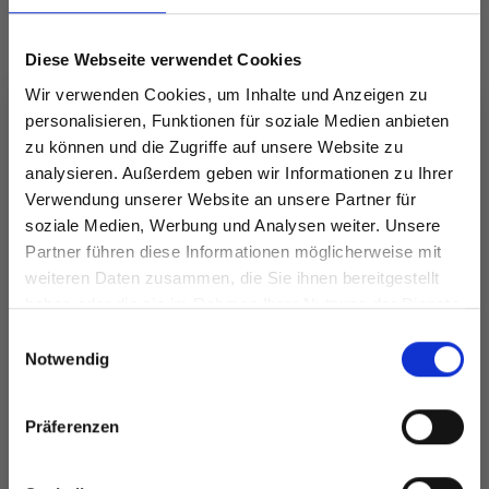
Diese Webseite verwendet Cookies
Wir verwenden Cookies, um Inhalte und Anzeigen zu
personalisieren, Funktionen für soziale Medien anbieten
zu können und die Zugriffe auf unsere Website zu
analysieren. Außerdem geben wir Informationen zu Ihrer
Verwendung unserer Website an unsere Partner für
soziale Medien, Werbung und Analysen weiter. Unsere
Partner führen diese Informationen möglicherweise mit
Spare bis zu 50%
weiteren Daten zusammen, die Sie ihnen bereitgestellt
haben oder die sie im Rahmen Ihrer Nutzung der Dienste
gesammelt haben.
Werde ein Teil unserer Garn-Community
Einwilligungsauswahl
ROLLENAUGE (2
und erhalte exklusiven Zugang zu
Notwendig
DROPS NEPAL
STÜCK)
inspirierenden Strickmustern und
EUR 2.25
Preis ab
EUR 0.60
besonderen Angeboten!
Preis ab
Präferenzen