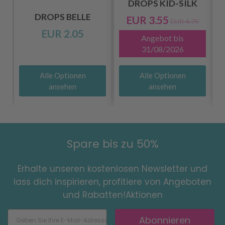
DROPS KID-SILK
DROPS BELLE
EUR 3.55
EUR 4.75
5
EUR 2.05
Angebot bis
31/08/2026
Alle Optionen
Alle Optionen
ansehen
ansehen
Spare bis zu 50%
Erhalte unseren kostenlosen Newsletter und
lass dich inspirieren, profitiere von Angeboten
und Rabatten!Aktionen
Abonnieren