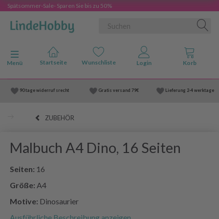
Spätsommer-Sale- Sparen Sie bis zu 50%
Anzeige ändern
Menü
90 tage widerruf srecht
Gratis versand
79€
Lieferung
2-4 werktage
ZUBEHÖR
Malbuch A4 Dino, 16 Seiten
Seiten:
16
Größe:
A4
Motive:
Dinosaurier
Ausführliche Beschreibung anzeigen