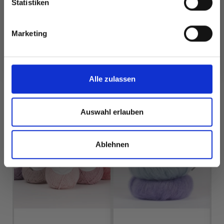
Statistiken
Ja, melde mich an!
Alle Optionen
Alle Optionen
Marketing
ansehen
ansehen
Nein, danke
Alle zulassen
FÜR SIE EMPFOHLEN
Auswahl erlauben
25%
Rabatt
Ablehnen