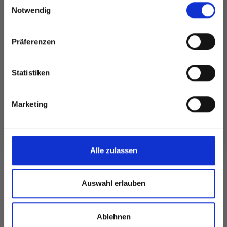
und erhalte exklusiven Zugang zu
Notwendig
inspirierenden Strickmustern und
besonderen Angeboten!
Präferenzen
Statistiken
Ja, melde mich an!
DROPS PARIS
Marketing
DROPS PUNA
RECYCLED DENIM
EUR 3.15
Nein, danke
EUR 1.25
Alle zulassen
Alle Optionen
Alle Optionen
ansehen
ansehen
Auswahl erlauben
Ablehnen