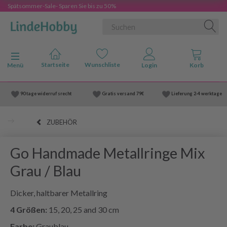
Spätsommer-Sale- Sparen Sie bis zu 50%
Anzeige ändern
Menü
90 tage widerruf srecht
Gratis versand
79€
Lieferung
2-4 werktage
ZUBEHÖR
Go Handmade Metallringe Mix
Grau / Blau
Dicker, haltbarer Metallring
4 Größen:
15, 20, 25 and 30 cm
Farbe:
Graublau