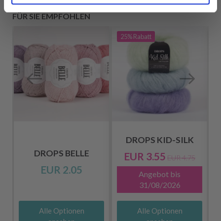
FÜR SIE EMPFOHLEN
25%
Rabatt
DROPS KID-SILK
DROPS BELLE
EUR 3.55
EUR 4.75
EUR 2.05
Angebot bis
31/08/2026
Alle Optionen
Alle Optionen