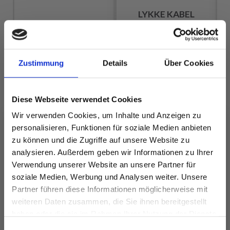
LYKKE KABEL
SWIVEL PINK (40–
I
HOBBYARTS
150 CM)
FABRICO
EUR 3.20
EUR 4.55
EUR 7.90
Zustimmung
Details
Über Cookies
Angebot bis
31/08/2026
Diese Webseite verwendet Cookies
Wir verwenden Cookies, um Inhalte und Anzeigen zu
Alle Optionen
Alle Optionen
ansehen
ansehen
personalisieren, Funktionen für soziale Medien anbieten
zu können und die Zugriffe auf unsere Website zu
analysieren. Außerdem geben wir Informationen zu Ihrer
Verwendung unserer Website an unsere Partner für
soziale Medien, Werbung und Analysen weiter. Unsere
ANDERE HABEN SICH AUCH ANGESEHEN
Partner führen diese Informationen möglicherweise mit
Spare bis zu 50%
weiteren Daten zusammen, die Sie ihnen bereitgestellt
haben oder die sie im Rahmen Ihrer Nutzung der Dienste
gesammelt haben.
Werde ein Teil unserer Garn-Community
Einwilligungsauswahl