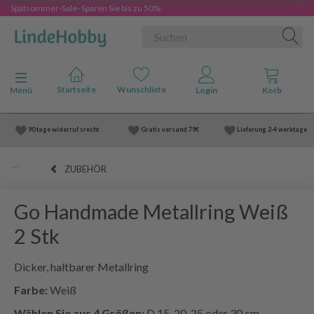
Spätsommer-Sale- Sparen Sie bis zu 50%
Anzeige ändern
Menü
90 tage widerruf srecht
Gratis versand
79€
Lieferung
2-4 werktage
ZUBEHÖR
Go Handmade Metallring Weiß
2 Stk
Dicker, haltbarer Metallring
Farbe:
Weiß
Wählen Sie aus 4 Größen:
D 15, 20, 25 oder 30 cm.