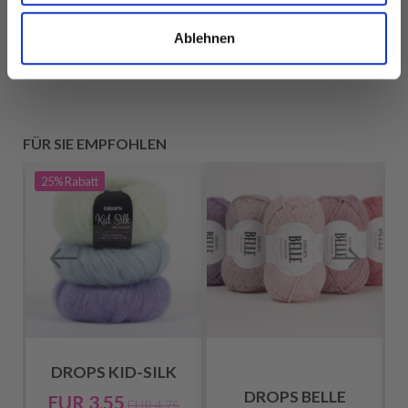
Alle Optionen
Alle Optionen
ansehen
ansehen
Ablehnen
FÜR SIE EMPFOHLEN
25%
Rabatt
DROPS KID-SILK
DROPS BELLE
EUR 3.55
EUR 4.75