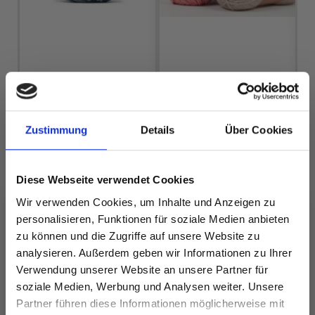
LINDEHOBBY
VELVET LUX
 9
DROPS FLORA
EUR 2.99
EUR 5.95
EUR 2.25
Preis ab
Zustimmung
Details
Über Cookies
Angebot bis
31/08/2026
Diese Webseite verwendet Cookies
Wir verwenden Cookies, um Inhalte und Anzeigen zu
personalisieren, Funktionen für soziale Medien anbieten
Alle Optionen
Alle Optionen
zu können und die Zugriffe auf unsere Website zu
ansehen
ansehen
analysieren. Außerdem geben wir Informationen zu Ihrer
Verwendung unserer Website an unsere Partner für
soziale Medien, Werbung und Analysen weiter. Unsere
Partner führen diese Informationen möglicherweise mit