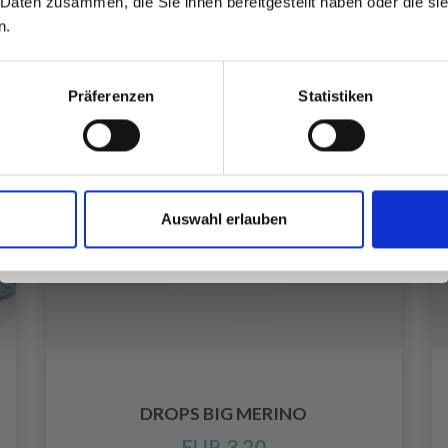
 Daten zusammen, die Sie ihnen bereitgestellt haben oder die s
inspirierenden Strickmustern und
n.
besonderen Angeboten!
Präferenzen
Statistiken
Ja, melde mich an!
Auswahl erlauben
Nein, danke
DROPS BIG MERINO
EUR 3.20