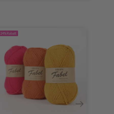
24%
Rabatt