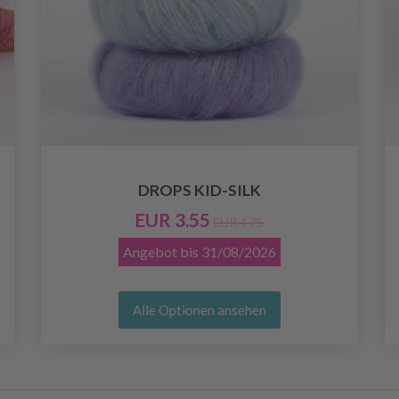
DROPS KID-SILK
EUR 3.55
EUR 4.75
Angebot bis
31/08/2026
Alle Optionen ansehen