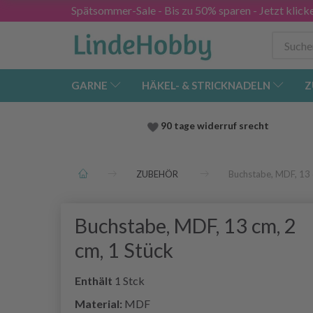
Spätsommer-Sale - Bis zu 50% sparen - Jetzt klick
GARNE
HÄKEL- & STRICKNADELN
Z
90 tage widerruf srecht
ZUBEHÖR
Buchstabe, MDF, 13 
Buchstabe, MDF, 13 cm, 2
cm, 1 Stück
Enthält
1 Stck
Material:
MDF