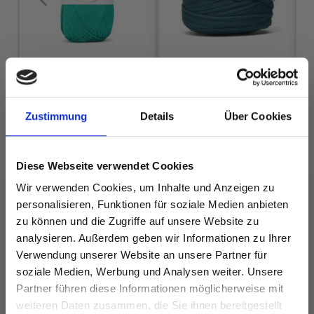
LINDEHOBBY
HOBBYARTS
Zustimmung
Details
Über Cookies
COTTON 8/4
FABRICO
EUR 2.60
EUR 7.90
Diese Webseite verwendet Cookies
Wir verwenden Cookies, um Inhalte und Anzeigen zu
personalisieren, Funktionen für soziale Medien anbieten
Alle Optionen
Alle Optionen
zu können und die Zugriffe auf unsere Website zu
ansehen
ansehen
analysieren. Außerdem geben wir Informationen zu Ihrer
Verwendung unserer Website an unsere Partner für
soziale Medien, Werbung und Analysen weiter. Unsere
Partner führen diese Informationen möglicherweise mit
Spare bis zu 50%
weiteren Daten zusammen, die Sie ihnen bereitgestellt