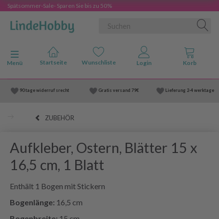
Spätsommer-Sale- Sparen Sie bis zu 50%
Anzeige ändern
Menü
90 tage widerruf srecht
Gratis versand
79€
Lieferung
2-4 werktage
ZUBEHÖR
Aufkleber, Ostern, Blätter 15 x
16,5 cm, 1 Blatt
Enthält 1 Bogen mit Stickern
Bogenlänge:
16,5 cm
Bogenbreite:
15 cm