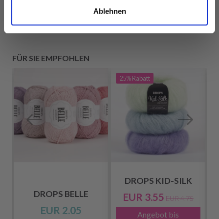
Ablehnen
FÜR SIE EMPFOHLEN
25%
Rabatt
DROPS KID-SILK
DROPS BELLE
EUR 3.55
EUR 4.75
EUR 2.05
Angebot bis