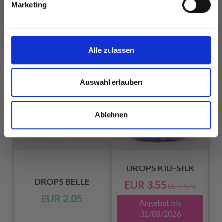
Marketing
Nein, danke
FÜR SIE EMPFOHLEN
Alle zulassen
25%
Rabatt
Auswahl erlauben
Ablehnen
DROPS KID-SILK
DROPS BELLE
EUR 3.55
EUR 4.75
EUR 2.05
Angebot bis
31/08/2026