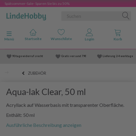
Spätsommer-Sale- Sparen Sie bis zu 50%
Anzeige ändern
Menü
90 tage widerruf srecht
Gratis versand
79€
Lieferung
2-4 werktage
ZUBEHÖR
Aqua-lak Clear, 50 ml
Acryllack auf Wasserbasis mit transparenter Oberfläche.
Enthält: 50 ml
Ausführliche Beschreibung anzeigen