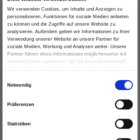
Wir verwenden Cookies, um Inhalte und Anzeigen zu
personalisieren, Funktionen für soziale Medien anbieten
zu können und die Zugriffe auf unsere Website zu
analysieren. Außerdem geben wir Informationen zu Ihrer
Verwendung unserer Website an unsere Partner für
soziale Medien, Werbung und Analysen weiter. Unsere
Partner führen diese Informationen möglicherweise mit
Spare bis zu 50%
weiteren Daten zusammen, die Sie ihnen bereitgestellt
DROPS STICK
haben oder die sie im Rahmen Ihrer Nutzung der Dienste
COUNTER
gesammelt haben.
Werde ein Teil unserer Garn-Community
DROPS BIG MERINO
Einwilligungsauswahl
EUR 2.85
und erhalte exklusiven Zugang zu
Notwendig
EUR 3.20
inspirierenden Strickmustern und
besonderen Angeboten!
Präferenzen
Alle Optionen
Statistiken
In den Warenkorb
ansehen
Ja, melde mich an!