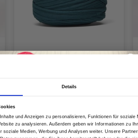
HOBBYARTS FABRICO
EUR 7.90
Details
Spare bis zu 50%
Cookies
Alle Optionen ansehen
nhalte und Anzeigen zu personalisieren, Funktionen für soziale
Website zu analysieren. Außerdem geben wir Informationen zu I
Werde ein Teil unserer Garn-Community
r soziale Medien, Werbung und Analysen weiter. Unsere Partner
und erhalte exklusiven Zugang zu