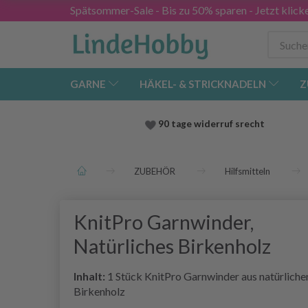
Spätsommer-Sale - Bis zu 50% sparen - Jetzt klick
GARNE
HÄKEL- & STRICKNADELN
Z
90 tage widerruf srecht
ZUBEHÖR
Hilfsmitteln
KnitPro Garnwinder,
Natürliches Birkenholz
Inhalt:
1 Stück KnitPro Garnwinder aus natürlich
Birkenholz