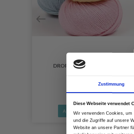
UR
DROPS COTTON MERINO
EUR 3.20
Zustimmung
Diese Webseite verwendet 
Alle Optionen ansehen
Wir verwenden Cookies, um I
und die Zugriffe auf unsere 
Website an unsere Partner fü