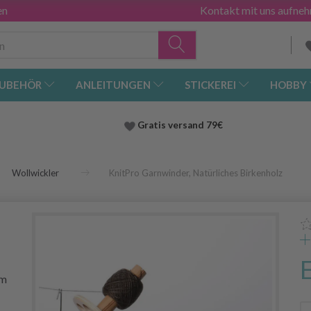
en
Kontakt mit uns aufne
UBEHÖR
ANLEITUNGEN
STICKEREI
HOBBY
Gratis versand
79€
Wollwickler
KnitPro Garnwinder, Natürliches Birkenholz
em