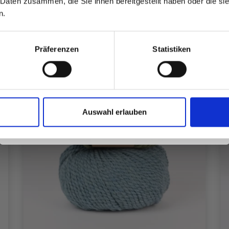
 Daten zusammen, die Sie ihnen bereitgestellt haben oder die s
inspirierenden Strickmustern und
n.
besonderen Angeboten!
Präferenzen
Statistiken
Ja, melde mich an!
Auswahl erlauben
Nein, danke