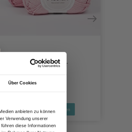
DROPS MUSKAT
EUR 1.99
Über Cookies
Alle Optionen ansehen
 Medien anbieten zu können
hrer Verwendung unserer
 führen diese Informationen