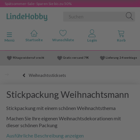
Spätsommer-Sale- Sparen Sie bis zu 50%
Anzeige ändern
Menü
90 tage widerruf srecht
Gratis versand
79€
Lieferung
2-4 werktage
Weihnachtssticksets
Stickpackung Weihnachtsmann
Stickpackung mit einem schönen Weihnachtsthema
Machen Sie Ihre eigenen Weihnachtsdekorationen mit
dieser schönen Packung
Ausführliche Beschreibung anzeigen