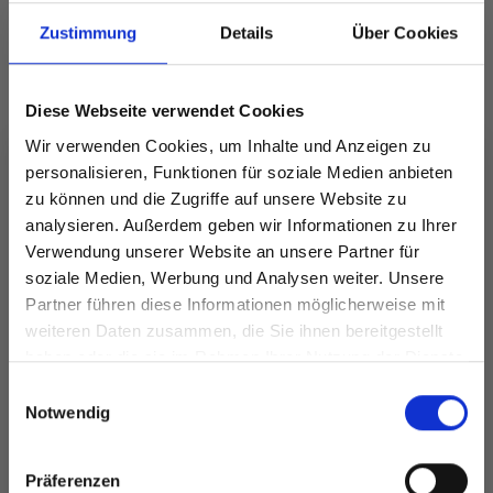
Zustimmung
Details
Über Cookies
Diese Webseite verwendet Cookies
ANDERE HABEN SICH AUCH ANGESEHEN
Wir verwenden Cookies, um Inhalte und Anzeigen zu
40%
Rabatt
personalisieren, Funktionen für soziale Medien anbieten
zu können und die Zugriffe auf unsere Website zu
analysieren. Außerdem geben wir Informationen zu Ihrer
Verwendung unserer Website an unsere Partner für
soziale Medien, Werbung und Analysen weiter. Unsere
Partner führen diese Informationen möglicherweise mit
Spare bis zu 50%
weiteren Daten zusammen, die Sie ihnen bereitgestellt
haben oder die sie im Rahmen Ihrer Nutzung der Dienste
gesammelt haben.
Werde ein Teil unserer Garn-Community
Einwilligungsauswahl
HOBBYARTS MASK
und erhalte exklusiven Zugang zu
Notwendig
MARKER 25-TLG
SCHLITTEN, GRÖSSE 8
inspirierenden Strickmustern und
S
X5X9 CM
EUR 0.90
besonderen Angeboten!
EUR 1.50
Präferenzen