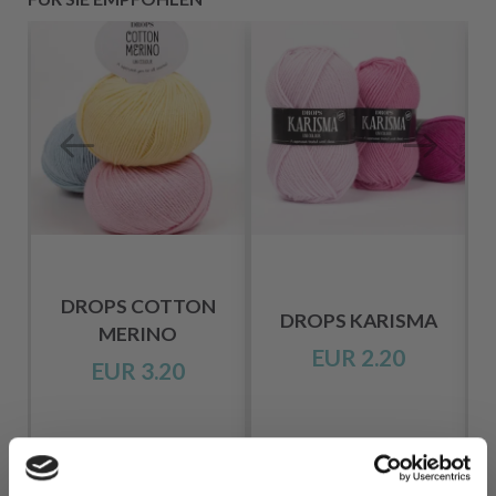
DROPS COTTON
DROPS KARISMA
MERINO
EUR 2.20
EUR 3.20
Alle Optionen
Alle Optionen
ansehen
ansehen