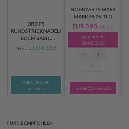
HOBBYARTS MASK
MARKER 25-TLG
DROPS
EUR 0.90
EUR 1.50
RUNDSTRICKNADELN
R
Angebot bis
80 CM BASIC
31/08/2026
BIRKENBAUM (5.5-
EUR 3.55
Preis ab
20 MM)
Alle Optionen
In den Warenkorb
ansehen
FÜR SIE EMPFOHLEN