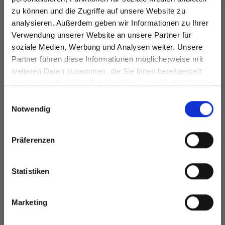
zu können und die Zugriffe auf unsere Website zu
analysieren. Außerdem geben wir Informationen zu Ihrer
FÜR SIE EMPFOHLEN
Verwendung unserer Website an unsere Partner für
soziale Medien, Werbung und Analysen weiter. Unsere
Partner führen diese Informationen möglicherweise mit
Spare bis zu 50%
weiteren Daten zusammen, die Sie ihnen bereitgestellt
haben oder die sie im Rahmen Ihrer Nutzung der Dienste
gesammelt haben.
Werde ein Teil unserer Garn-Community
Einwilligungsauswahl
und erhalte exklusiven Zugang zu
Notwendig
inspirierenden Strickmustern und
besonderen Angeboten!
Präferenzen
Statistiken
LINDEHOBBY
DROPS NORD
Ja, melde mich an!
COTTON 8/4
Marketing
EUR 2.50
Preis ab
EUR 2.60
Nein, danke