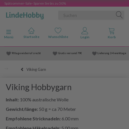
Spätsommer-Sale- Sparen Sie bis zu 50%
Anzeige ändern
Menü
90 tage widerruf srecht
Gratis versand
79€
Lieferung
2-4 werktage
Viking Garn
Viking Hobbygarn
Inhalt:
100% australische Wolle
Gewicht/länge:
50 g = ca 70 Meter
Empfohlene Stricknadeln:
6.00 mm
Empfohlene Häkelnadeln:
5.00 mm