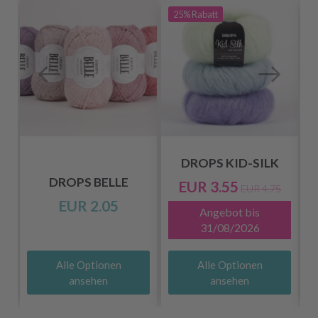
25%
Rabatt
DROPS KID-SILK
DROPS BELLE
EUR 3.55
EUR 4.75
EUR 2.05
Angebot bis
31/08/2026
Alle Optionen
Alle Optionen
ansehen
ansehen