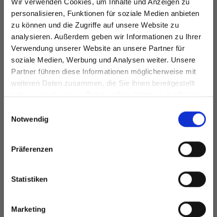
RUNDSTRICKNADELN
Wir verwenden Cookies, um Inhalte und Anzeigen zu
RAFFIA LUX
80 CM ALUMINIUM
personalisieren, Funktionen für soziale Medien anbieten
EUR 4.99
zu können und die Zugriffe auf unsere Website zu
(2.00-5.00 MM)
EUR 2.10
Preis ab
analysieren. Außerdem geben wir Informationen zu Ihrer
Verwendung unserer Website an unsere Partner für
soziale Medien, Werbung und Analysen weiter. Unsere
Alle Optionen
Alle Optionen
Partner führen diese Informationen möglicherweise mit
Spare bis zu 50%
ansehen
ansehen
weiteren Daten zusammen, die Sie ihnen bereitgestellt
haben oder die sie im Rahmen Ihrer Nutzung der Dienste
gesammelt haben.
Werde ein Teil unserer Garn-Community
Einwilligungsauswahl
und erhalte exklusiven Zugang zu
Notwendig
inspirierenden Strickmustern und
ANDERE HABEN SICH AUCH ANGESEHEN
besonderen Angeboten!
Präferenzen
Statistiken
Ja, melde mich an!
Marketing