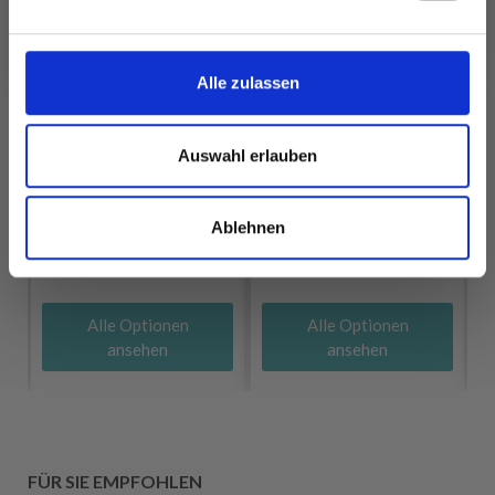
Nein, danke
Alle zulassen
DROPS COTTON
LINDEHOBBY
Auswahl erlauben
MERINO
COTTON 8/4
EUR 3.20
EUR 2.60
Ablehnen
Alle Optionen
Alle Optionen
ansehen
ansehen
FÜR SIE EMPFOHLEN