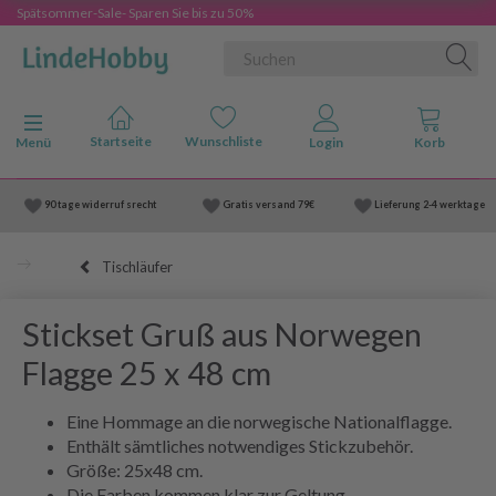
Spätsommer-Sale- Sparen Sie bis zu 50%
Anzeige ändern
Menü
90 tage widerruf srecht
Gratis versand
79€
Lieferung
2-4 werktage
Tischläufer
Stickset Gruß aus Norwegen
Flagge 25 x 48 cm
Eine Hommage an die norwegische Nationalflagge.
Enthält sämtliches notwendiges Stickzubehör.
Größe: 25x48 cm.
Die Farben kommen klar zur Geltung.