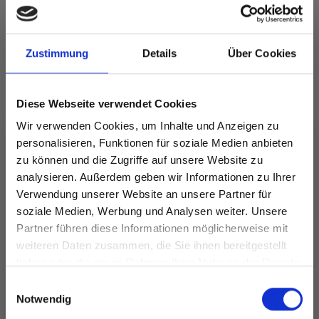
256-12 Boho Breeze Bag by
DROPS Design
Zustimmung
Details
Über Cookies
DROPS 256-12
#bohobreezebag
DROPS Design: Modell l-175
Diese Webseite verwendet Cookies
Garngruppe
C oder A + A
Wir verwenden Cookies, um Inhalte und Anzeigen zu
-------------------------------------------------------
personalisieren, Funktionen für soziale Medien anbieten
zu können und die Zugriffe auf unsere Website zu
GRÖSSE:
analysieren. Außerdem geben wir Informationen zu Ihrer
Umfang
ca.: 90 cm.
Höhe (ohne Träger) ca.: 36 cm.
Verwendung unserer Website an unsere Partner für
soziale Medien, Werbung und Analysen weiter. Unsere
GARN:
Partner führen diese Informationen möglicherweise mit
Spare bis zu 50%
DROPS BOMULL LIN von Garnstudio (gehört zur
weiteren Daten zusammen, die Sie ihnen bereitgestellt
Garngruppe C)
haben oder die sie im Rahmen Ihrer Nutzung der Dienste
250 g Farbe 11, beige
gesammelt haben.
Werde ein Teil unserer Garn-Community
Einwilligungsauswahl
und erhalte exklusiven Zugang zu
Notwendig
HÄKELNADEL
:
inspirierenden Strickmustern und