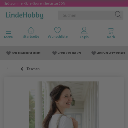
Spätsommer-Sale- Sparen Sie bis zu 50%
Anzeige ändern
Menü
90 tage widerruf srecht
Gratis versand
79€
Lieferung
2-4 werktage
Taschen