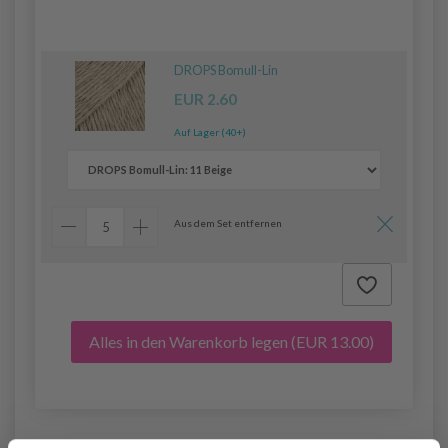
DROPS Bomull-Lin
EUR 2.60
Auf Lager (40+)
Aus dem Set entfernen
Alles in den Warenkorb legen
(EUR 13.00)