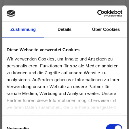
242-68 Jolly Cable Slippers
by DROPS Design
Zustimmung
Details
Über Cookies
DROPS 242-68
DROPS Design: Modell ee-766
Garngruppe E oder C + C
Diese Webseite verwendet Cookies
-------------------------------------------------------
Wir verwenden Cookies, um Inhalte und Anzeigen zu
GRÖSSE:
personalisieren, Funktionen für soziale Medien anbieten
35/37 - 38/40 - 41/43
zu können und die Zugriffe auf unsere Website zu
Fußlänge: 22-24-26 cm
analysieren. Außerdem geben wir Informationen zu Ihrer
Schafthöhe bis zur Ferse (wenn der Rand nach unten
Verwendung unserer Website an unsere Partner für
umgeschlagen ist): Ca. 18-19-19 cm
soziale Medien, Werbung und Analysen weiter. Unsere
Partner führen diese Informationen möglicherweise mit
Spare bis zu 50%
GARN:
weiteren Daten zusammen, die Sie ihnen bereitgestellt
DROPS SNOW von Garnstudio (gehört zur
haben oder die sie im Rahmen Ihrer Nutzung der Dienste
Garngruppe E)
gesammelt haben.
Werde ein Teil unserer Garn-Community
250-250-300 g Farbe 08, purpurrot
Einwilligungsauswahl
Notwendig