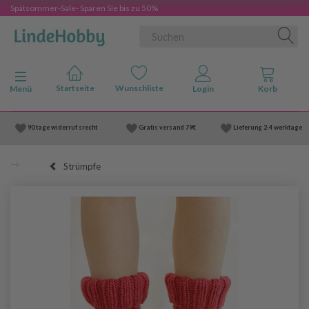
Spätsommer-Sale- Sparen Sie bis zu 50%
Anzeige ändern
Menü
90 tage widerruf srecht
Gratis versand
79€
Lieferung
2-4 werktage
Strümpfe