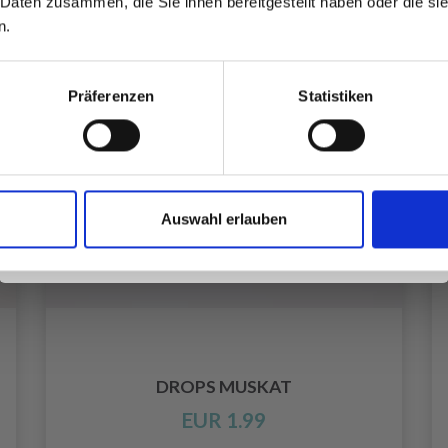
 Daten zusammen, die Sie ihnen bereitgestellt haben oder die s
inspirierenden Strickmustern und
n.
besonderen Angeboten!
Präferenzen
Statistiken
Ja, melde mich an!
Auswahl erlauben
Nein, danke
DROPS MUSKAT
EUR 1.99