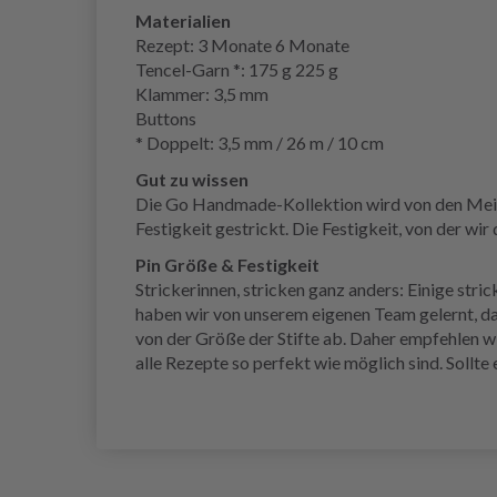
Materialien
Rezept: 3 Monate 6 Monate
Tencel-Garn *: 175 g 225 g
Klammer: 3,5 mm
Buttons
* Doppelt: 3,5 mm / 26 m / 10 cm
Gut zu wissen
Die Go Handmade-Kollektion wird von den Meistern
Festigkeit gestrickt. Die Festigkeit, von der wir
Pin Größe & Festigkeit
Strickerinnen, stricken ganz anders: Einige stri
haben wir von unserem eigenen Team gelernt, da
von der Größe der Stifte ab. Daher empfehlen 
alle Rezepte so perfekt wie möglich sind. Sollt