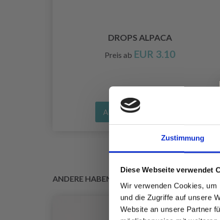
DROPS ALPACA
EUR 3.10
Preis ab
Alle Optionen ansehen
Zustimmung
Diese Webseite verwendet 
ANDERE HABEN SICH AUCH ANGESEHEN
Wir verwenden Cookies, um I
und die Zugriffe auf unsere 
Website an unsere Partner fü