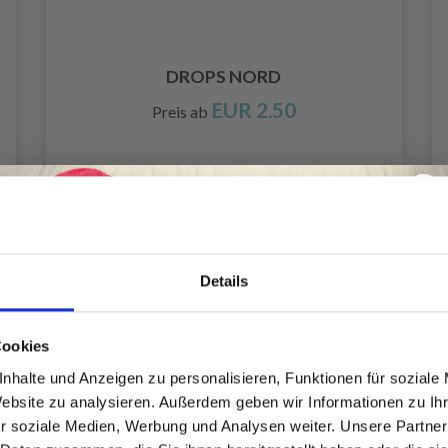
DROPS NORD
EUR 2.50
Preis ab
Alle Optionen ansehen
Details
Spare bis zu 50%
Cookies
nhalte und Anzeigen zu personalisieren, Funktionen für soziale
Website zu analysieren. Außerdem geben wir Informationen zu I
Werde ein Teil unserer Garn-Community
r soziale Medien, Werbung und Analysen weiter. Unsere Partner
und erhalte exklusiven Zugang zu