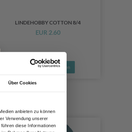
D
LINDEHOBBY COTTON 8/4
EUR 2.60
Alle Optionen ansehen
Über Cookies
 Medien anbieten zu können
hrer Verwendung unserer
35%
Rabatt
 führen diese Informationen