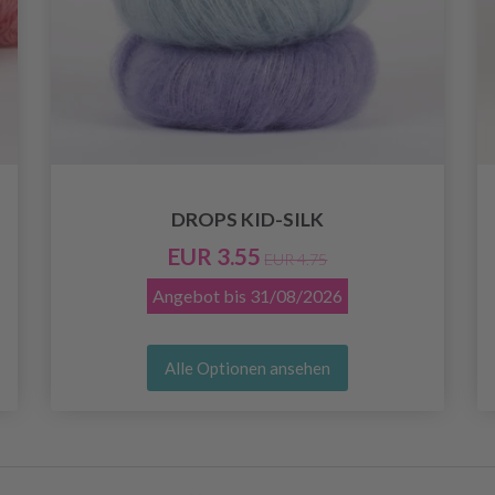
DROPS KID-SILK
EUR 3.55
EUR 4.75
Angebot bis
31/08/2026
Alle Optionen ansehen