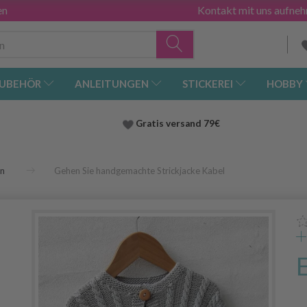
en
Kontakt mit uns aufne
UBEHÖR
ANLEITUNGEN
STICKEREI
HOBBY
Gratis versand
79€
en
Gehen Sie handgemachte Strickjacke Kabel
r