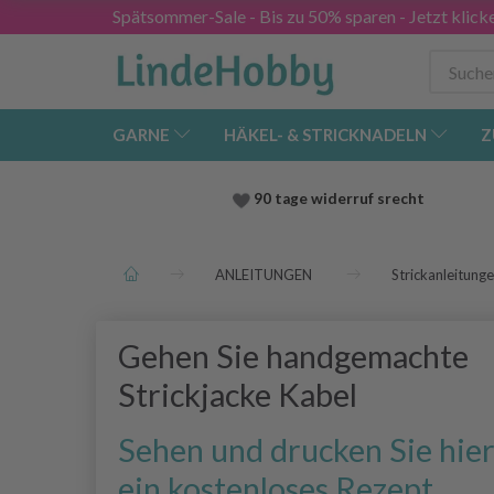
Spätsommer-Sale - Bis zu 50% sparen - Jetzt klick
GARNE
HÄKEL- & STRICKNADELN
Z
90 tage widerruf srecht
ANLEITUNGEN
Strickanleitung
Gehen Sie handgemachte
Strickjacke Kabel
Sehen und drucken Sie hie
ein kostenloses Rezept.