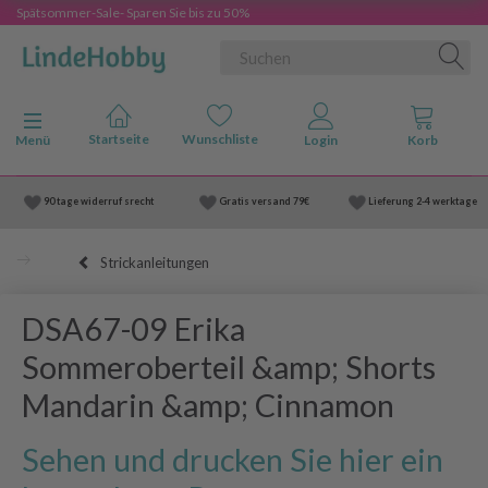
Spätsommer-Sale- Sparen Sie bis zu 50%
Anzeige ändern
Menü
90 tage widerruf srecht
Gratis versand
79€
Lieferung
2-4 werktage
Strickanleitungen
DSA67-09 Erika
Sommeroberteil &amp; Shorts
Mandarin &amp; Cinnamon
Sehen und drucken Sie hier ein