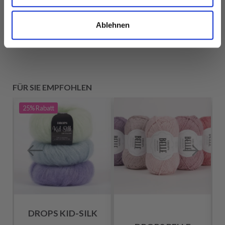
Alle Optionen
Alle Optionen
Ablehnen
ansehen
ansehen
FÜR SIE EMPFOHLEN
25%
Rabatt
DROPS KID-SILK