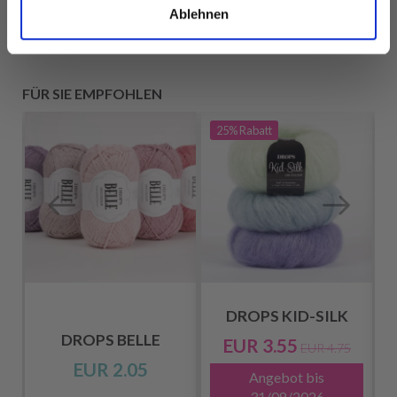
Ablehnen
FÜR SIE EMPFOHLEN
25%
Rabatt
DROPS KID-SILK
DROPS BELLE
EUR 3.55
EUR 4.75
EUR 2.05
Angebot bis
31/08/2026