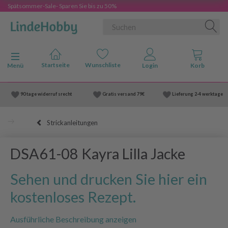
Spätsommer-Sale- Sparen Sie bis zu 50%
Anzeige ändern
Menü
90 tage widerruf srecht
Gratis versand
79€
Lieferung
2-4 werktage
Strickanleitungen
DSA61-08 Kayra Lilla Jacke
Sehen und drucken Sie hier ein
kostenloses Rezept.
Ausführliche Beschreibung anzeigen