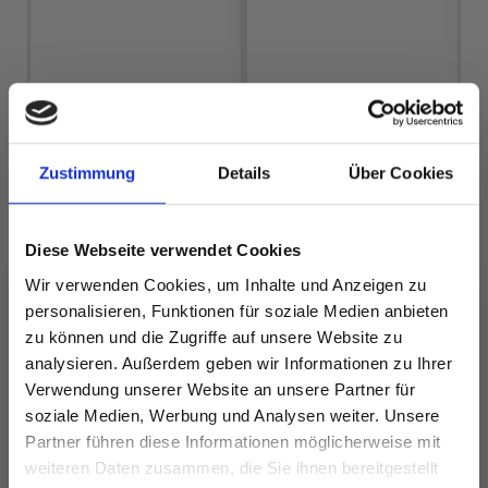
DROPS MERINO
DROPS FIESTA
EXTRA FINE
EUR 2.15
Preis ab
EUR 3.20
Zustimmung
Details
Über Cookies
Diese Webseite verwendet Cookies
Wir verwenden Cookies, um Inhalte und Anzeigen zu
Alle Optionen
Alle Optionen
ansehen
ansehen
personalisieren, Funktionen für soziale Medien anbieten
zu können und die Zugriffe auf unsere Website zu
analysieren. Außerdem geben wir Informationen zu Ihrer
Verwendung unserer Website an unsere Partner für
soziale Medien, Werbung und Analysen weiter. Unsere
ANDERE HABEN SICH AUCH ANGESEHEN
Partner führen diese Informationen möglicherweise mit
Spare bis zu 50%
weiteren Daten zusammen, die Sie ihnen bereitgestellt