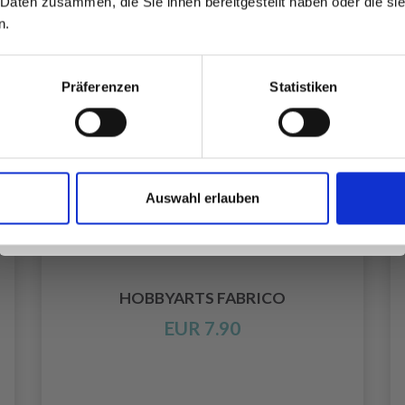
 Daten zusammen, die Sie ihnen bereitgestellt haben oder die s
inspirierenden Strickmustern und
n.
besonderen Angeboten!
Präferenzen
Statistiken
Ja, melde mich an!
Auswahl erlauben
Nein, danke
HOBBYARTS FABRICO
EUR 7.90