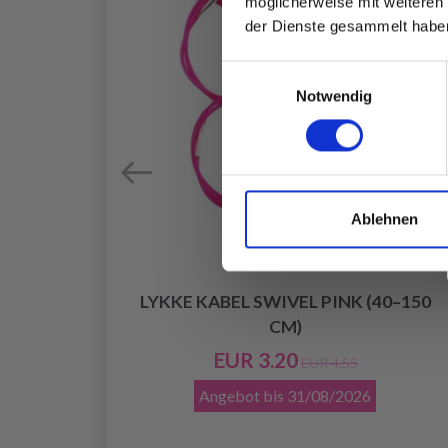
möglicherweise mit weiteren
der Dienste gesammelt habe
Einwilligungsauswahl
Notwendig
Ablehnen
LYKKE KABEL SWIVEL PINK (40–150
ADELN
CM)
0 MM)
EUR 3.20
EUR 4.55
Angebot bis
31/08/2026