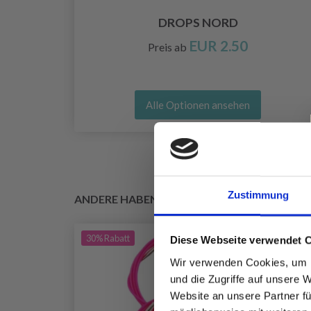
CHE
DROPS NORD
EUR 2.50
Preis ab
Alle Optionen ansehen
Zustimmung
ANDERE HABEN SICH AUCH ANGESEHEN
30%
Rabatt
Diese Webseite verwendet 
Wir verwenden Cookies, um I
und die Zugriffe auf unsere 
Website an unsere Partner fü