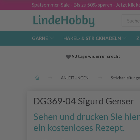
Spätsommer-Sale - Bis zu 50% sparen - Jetzt klick
GARNE
HÄKEL- & STRICKNADELN
Z
90 tage widerruf srecht
ANLEITUNGEN
Strickanleitung
DG369-04 Sigurd Genser
Sehen und drucken Sie hie
ein kostenloses Rezept.