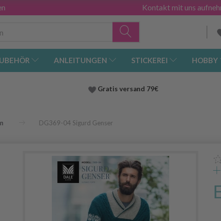
en
Kontakt mit uns aufne
UBEHÖR
ANLEITUNGEN
STICKEREI
HOBBY
Gratis versand
79€
en
DG369-04 Sigurd Genser
r