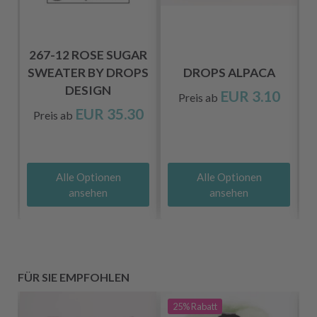
HT
267-12 ROSE SUGAR
Y
SWEATER BY DROPS
DROPS ALPACA
DESIGN
EUR 3.10
Preis ab
EUR 35.30
Preis ab
Alle Optionen
Alle Optionen
ansehen
ansehen
FÜR SIE EMPFOHLEN
25%
Rabatt