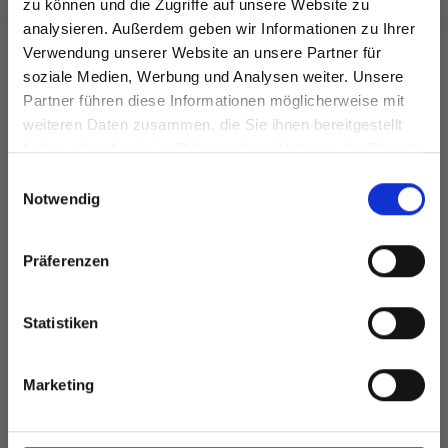
zu können und die Zugriffe auf unsere Website zu
analysieren. Außerdem geben wir Informationen zu Ihrer
Verwendung unserer Website an unsere Partner für
soziale Medien, Werbung und Analysen weiter. Unsere
FÜR SIE EMPFOHLEN
Partner führen diese Informationen möglicherweise mit
Spare bis zu 50%
weiteren Daten zusammen, die Sie ihnen bereitgestellt
30%
Rabatt
haben oder die sie im Rahmen Ihrer Nutzung der Dienste
gesammelt haben.
Werde ein Teil unserer Garn-Community
Einwilligungsauswahl
und erhalte exklusiven Zugang zu
Notwendig
inspirierenden Strickmustern und
besonderen Angeboten!
Präferenzen
Statistiken
LYKKE KABEL
Ja, melde mich an!
SWIVEL PINK (40–
Marketing
I
DROPS COTTON
150 CM)
MERINO
Nein, danke
EUR 3.20
EUR 4.55
EUR 3.20