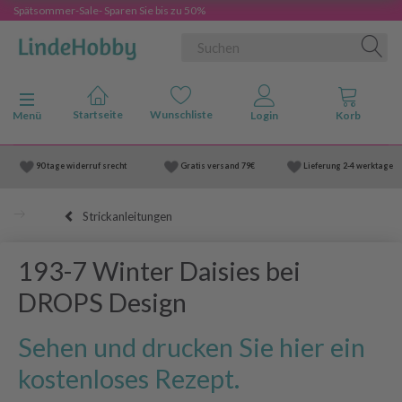
Spätsommer-Sale- Sparen Sie bis zu 50%
Anzeige ändern
Menü
90 tage widerruf srecht
Gratis versand
79€
Lieferung
2-4 werktage
Strickanleitungen
193-7 Winter Daisies bei
DROPS Design
Sehen und drucken Sie hier ein
kostenloses Rezept.