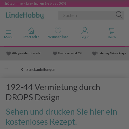
Spätsommer-Sale- Sparen Sie bis zu 50%
Anzeige ändern
Menü
90 tage widerruf srecht
Gratis versand
79€
Lieferung
2-4 werktage
Strickanleitungen
192-44 Vermietung durch
DROPS Design
Sehen und drucken Sie hier ein
kostenloses Rezept.