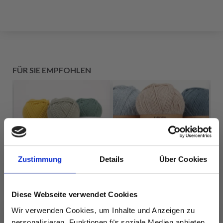
FÜR SIE EMPFOHLEN
Zustimmung
Details
Über Cookies
Diese Webseite verwendet Cookies
NT
Wir verwenden Cookies, um Inhalte und Anzeigen zu
DROPS MERINO
personalisieren, Funktionen für soziale Medien anbieten