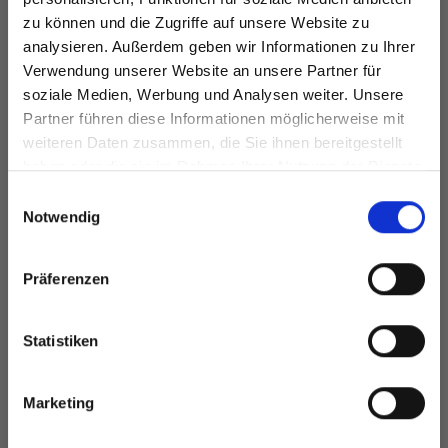
DROPS NORD
EXTRA FINE
zu können und die Zugriffe auf unsere Website zu
EUR 2.50
Preis ab
EUR 3.20
analysieren. Außerdem geben wir Informationen zu Ihrer
Verwendung unserer Website an unsere Partner für
soziale Medien, Werbung und Analysen weiter. Unsere
Partner führen diese Informationen möglicherweise mit
Spare bis zu 50%
weiteren Daten zusammen, die Sie ihnen bereitgestellt
Alle Optionen
Alle Optionen
haben oder die sie im Rahmen Ihrer Nutzung der Dienste
ansehen
ansehen
gesammelt haben.
Werde ein Teil unserer Garn-Community
Einwilligungsauswahl
und erhalte exklusiven Zugang zu
Notwendig
inspirierenden Strickmustern und
besonderen Angeboten!
Präferenzen
ANDERE HABEN SICH AUCH ANGESEHEN
Statistiken
Ja, melde mich an!
Marketing
Nein, danke