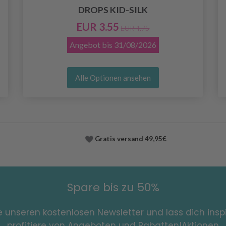
DROPS KID-SILK
EUR 3.55
EUR 4.75
Angebot bis
31/08/2026
Alle Optionen ansehen
Gratis versand
49,95€
Spare bis zu 50%
e unseren kostenlosen Newsletter und lass dich inspi
profitiere von Angeboten und Rabatten!Aktionen