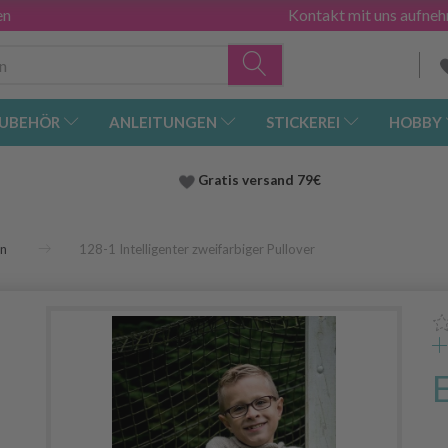
en
Kontakt mit uns aufne
UBEHÖR
ANLEITUNGEN
STICKEREI
HOBBY
Gratis versand
79€
en
128-1 Intelligenter zweifarbiger Pullover