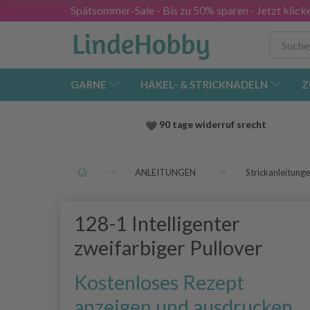
Spätsommer-Sale - Bis zu 50% sparen - Jetzt klick
GARNE
HÄKEL- & STRICKNADELN
Z
90 tage widerruf srecht
ANLEITUNGEN
Strickanleitung
128-1 Intelligenter
zweifarbiger Pullover
Kostenloses Rezept
anzeigen und ausdrucken.