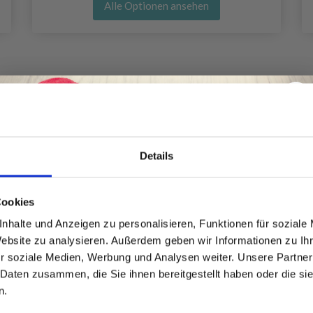
Alle Optionen ansehen
30%
Rabatt
Details
Spare bis zu 50%
Cookies
nhalte und Anzeigen zu personalisieren, Funktionen für soziale
Website zu analysieren. Außerdem geben wir Informationen zu I
Werde ein Teil unserer Garn-Community
r soziale Medien, Werbung und Analysen weiter. Unsere Partner
und erhalte exklusiven Zugang zu
 Daten zusammen, die Sie ihnen bereitgestellt haben oder die s
inspirierenden Strickmustern und
n.
besonderen Angeboten!