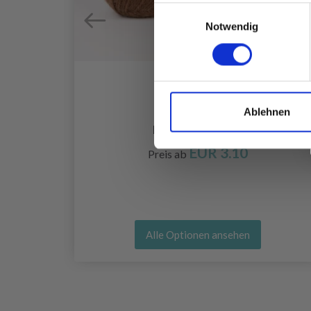
Einwilligungsauswahl
Notwendig
Ablehnen
X
DROPS ALPACA
EUR 3.10
Preis ab
Alle Optionen ansehen