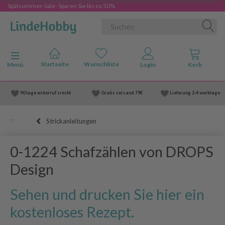
Spätsommer-Sale- Sparen Sie bis zu 50%
Anzeige ändern
Menü
90 tage widerruf srecht
Gratis versand
79€
Lieferung
2-4 werktage
Strickanleitungen
0-1224 Schafzählen von DROPS
Design
Sehen und drucken Sie hier ein
kostenloses Rezept.