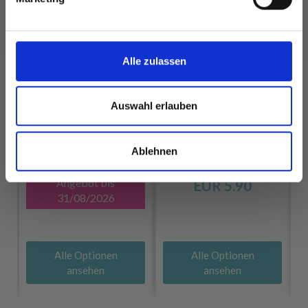
Nein, danke
Alle zulassen
Auswahl erlauben
VIKING BAMBINO
LINDEHOBBY
Ablehnen
EUR 2.45
EUR 3.75
MERINO BLISS 115
Angebot bis
EUR 5.90
31/08/2026
Alle Optionen
Alle Optionen
ansehen
ansehen