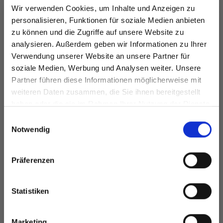
Wir verwenden Cookies, um Inhalte und Anzeigen zu
personalisieren, Funktionen für soziale Medien anbieten
zu können und die Zugriffe auf unsere Website zu
DROPS MERINO
analysieren. Außerdem geben wir Informationen zu Ihrer
LN
DROPS MUSKAT
EXTRA FINE
Verwendung unserer Website an unsere Partner für
M
EUR 1.99
EUR 3.20
soziale Medien, Werbung und Analysen weiter. Unsere
Partner führen diese Informationen möglicherweise mit
Spare bis zu 50%
weiteren Daten zusammen, die Sie ihnen bereitgestellt
haben oder die sie im Rahmen Ihrer Nutzung der Dienste
Alle Optionen
Alle Optionen
gesammelt haben.
Werde ein Teil unserer Garn-Community
Einwilligungsauswahl
ansehen
ansehen
und erhalte exklusiven Zugang zu
Notwendig
inspirierenden Strickmustern und
besonderen Angeboten!
Präferenzen
ANDERE HABEN SICH AUCH ANGESEHEN
Statistiken
35%
Rabatt
Ja, melde mich an!
Marketing