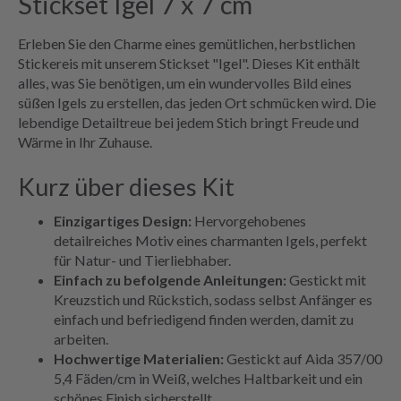
Stickset Igel 7 x 7 cm
Erleben Sie den Charme eines gemütlichen, herbstlichen
Stickereis mit unserem Stickset "Igel". Dieses Kit enthält
alles, was Sie benötigen, um ein wundervolles Bild eines
süßen Igels zu erstellen, das jeden Ort schmücken wird. Die
lebendige Detailtreue bei jedem Stich bringt Freude und
Wärme in Ihr Zuhause.
Kurz über dieses Kit
Einzigartiges Design:
Hervorgehobenes
detailreiches Motiv eines charmanten Igels, perfekt
für Natur- und Tierliebhaber.
Einfach zu befolgende Anleitungen:
Gestickt mit
Kreuzstich und Rückstich, sodass selbst Anfänger es
einfach und befriedigend finden werden, damit zu
arbeiten.
Hochwertige Materialien:
Gestickt auf Aida 357/00
5,4 Fäden/cm in Weiß, welches Haltbarkeit und ein
schönes Finish sicherstellt.