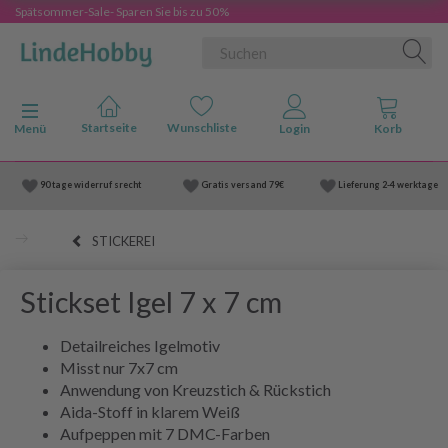
Spätsommer-Sale- Sparen Sie bis zu 50%
Anzeige ändern
Menü
90 tage widerruf srecht
Gratis versand
79€
Lieferung
2-4 werktage
STICKEREI
Stickset Igel 7 x 7 cm
Detailreiches Igelmotiv
Misst nur 7x7 cm
Anwendung von Kreuzstich & Rückstich
Aida-Stoff in klarem Weiß
Aufpeppen mit 7 DMC-Farben