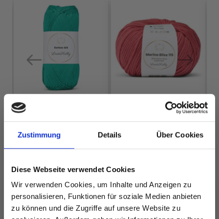
I
LINDEHOBBY
LINDEHOBBY
Zustimmung
Details
Über Cookies
COTTON 8/4
MERINO BLISS 115
EUR 2.60
EUR 5.90
Diese Webseite verwendet Cookies
Wir verwenden Cookies, um Inhalte und Anzeigen zu
personalisieren, Funktionen für soziale Medien anbieten
zu können und die Zugriffe auf unsere Website zu
Alle Optionen
Alle Optionen