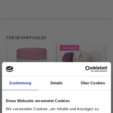
FÜR SIE EMPFOHLEN
22%
Rabatt
Zustimmung
Details
Über Cookies
Diese Webseite verwendet Cookies
Wir verwenden Cookies, um Inhalte und Anzeigen zu
N
DROPS FABEL PRINT