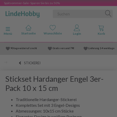
Spätsommer-Sale- Sparen Sie bis zu 50%
Anzeige ändern
Menü
90 tage widerruf srecht
Gratis versand
79€
Lieferung
2-4 werktage
STICKEREI
Stickset Hardanger Engel 3er-
Pack 10 x 15 cm
Traditionelle Hardanger-Stickerei
Komplettes Set mit 3 Engel-Designs
Abmessungen: 10x15 cm Stücke
Elegantes Design in weißem Perlgarn