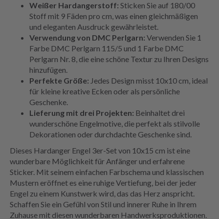
Weißer Hardangerstoff:
Sticken Sie auf 180/00
Stoff mit 9 Fäden pro cm, was einen gleichmäßigen
und eleganten Ausdruck gewährleistet.
Verwendung von DMC Perlgarn:
Verwenden Sie 1
Farbe DMC Perlgarn 115/5 und 1 Farbe DMC
Perlgarn Nr. 8, die eine schöne Textur zu Ihren Designs
hinzufügen.
Perfekte Größe:
Jedes Design misst 10x10 cm, ideal
für kleine kreative Ecken oder als persönliche
Geschenke.
Lieferung mit drei Projekten:
Beinhaltet drei
wunderschöne Engelmotive, die perfekt als stilvolle
Dekorationen oder durchdachte Geschenke sind.
Dieses Hardanger Engel 3er-Set von 10x15 cm ist eine
wunderbare Möglichkeit für Anfänger und erfahrene
Sticker. Mit seinem einfachen Farbschema und klassischen
Mustern eröffnet es eine ruhige Vertiefung, bei der jeder
Engel zu einem Kunstwerk wird, das das Herz anspricht.
Schaffen Sie ein Gefühl von Stil und innerer Ruhe in Ihrem
Zuhause mit diesen wunderbaren Handwerksproduktionen.