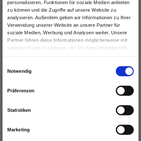
personalisieren, Funktionen für soziale Medien anbieten
LINDEHOBBY
EUR 1.90
zu können und die Zugriffe auf unsere Website zu
EUR 2.45
INSPIRE
analysieren. Außerdem geben wir Informationen zu Ihrer
Angebot bis
EUR 8.95
Verwendung unserer Website an unsere Partner für
31/08/2026
soziale Medien, Werbung und Analysen weiter. Unsere
Partner führen diese Informationen möglicherweise mit
Spare bis zu 50%
weiteren Daten zusammen, die Sie ihnen bereitgestellt
haben oder die sie im Rahmen Ihrer Nutzung der Dienste
Alle Optionen
Alle Optionen
gesammelt haben.
Werde ein Teil unserer Garn-Community
Einwilligungsauswahl
ansehen
ansehen
und erhalte exklusiven Zugang zu
Notwendig
inspirierenden Strickmustern und
besonderen Angeboten!
Präferenzen
ANDERE HABEN SICH AUCH ANGESEHEN
Statistiken
Ja, melde mich an!
Marketing