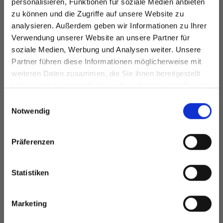
personalisieren, Funktionen für soziale Medien anbieten
EUR 2.15
Preis ab
EUR 4.99
zu können und die Zugriffe auf unsere Website zu
analysieren. Außerdem geben wir Informationen zu Ihrer
Verwendung unserer Website an unsere Partner für
soziale Medien, Werbung und Analysen weiter. Unsere
Partner führen diese Informationen möglicherweise mit
Spare bis zu 50%
Alle Optionen
Alle Optionen
weiteren Daten zusammen, die Sie ihnen bereitgestellt
ansehen
ansehen
haben oder die sie im Rahmen Ihrer Nutzung der Dienste
gesammelt haben.
Werde ein Teil unserer Garn-Community
Einwilligungsauswahl
und erhalte exklusiven Zugang zu
Notwendig
inspirierenden Strickmustern und
besonderen Angeboten!
Präferenzen
ANDERE HABEN SICH AUCH ANGESEHEN
Statistiken
Ja, melde mich an!
Marketing
Nein, danke