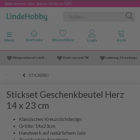
Spätsommer-Sale- Sparen Sie bis zu 50%
Anzeige ändern
Menü
90 tage widerruf srecht
Gratis versand
79€
Lieferung
2-4 werktage
STICKEREI
Stickset Geschenkbeutel Herz
14 x 23 cm
Klassisches Kreuzstichdesign
Größe: 14x23cm
Handwerk auf natürlichem Jute
Zwei Farben Acrylgarn