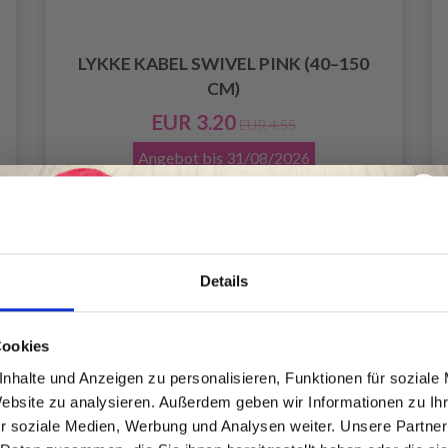
LYKKE KABEL SWIVEL PINK (40–150
CM)
EUR 3.20
EUR 4.55
Angebot bis
31/08/2026
Alle Optionen ansehen
Details
Spare bis zu 50%
Cookies
nhalte und Anzeigen zu personalisieren, Funktionen für soziale
Website zu analysieren. Außerdem geben wir Informationen zu I
Werde ein Teil unserer Garn-Community
r soziale Medien, Werbung und Analysen weiter. Unsere Partner
und erhalte exklusiven Zugang zu