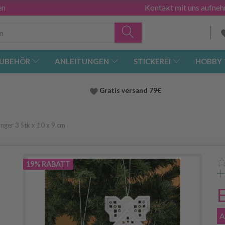
en
Kontakt mit uns aufne
UBEHÖR
ANLEITUNGEN
STICKEREI
HOBBY
Gratis versand
79€
anger 3 Stk x 10 x 9 cm
19% RABATT
A