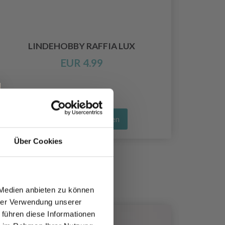
LINDEHOBBY RAFFIA LUX
D
EUR 4.99
Alle Optionen ansehen
Über Cookies
 Medien anbieten zu können
hrer Verwendung unserer
 führen diese Informationen
24%
Rabat