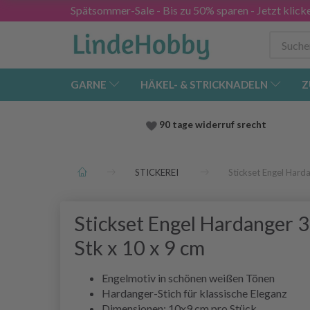
Spätsommer-Sale - Bis zu 50% sparen - Jetzt klick
GARNE
HÄKEL- & STRICKNADELN
Z
90 tage widerruf srecht
STICKEREI
Stickset Engel Hard
Stickset Engel Hardanger 3
Stk x 10 x 9 cm
Engelmotiv in schönen weißen Tönen
Hardanger-Stich für klassische Eleganz
Dimensionen: 10x9 cm pro Stück