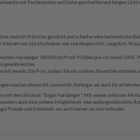
stwerke mit Fachkenntnis und Liebe geschaffen und fangen Licht u
tive sind mit Präzision gestickt und schaffen eine harmonische Ba
 Vielzahl von Sticktechniken wie Hardangerstich, Langstich, Kreuz
obustem Hardanger 180/00 Stoff mit 9 Fäden pro cm sowie DMC Per
zu gewährleisten.
ke mit jeweils 10x9 cm, sodass Sie ein schönes Ensemble erstellen
gen machen dieses Kit sowohl für Anfänger als auch für erfahrene 
n mit dem Stickset "Engel Hardanger". Mit seinen zeitlosen Motive
 sondern auch eine seltene Möglichkeit, eine außergewöhnliche Ästh
el Freude und Schönheit, wo auch immer sie sich befinden.