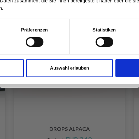
 Daten zusammen, die Sie ihnen bereitgestellt haben oder die s
inspirierenden Strickmustern und
n.
besonderen Angeboten!
Präferenzen
Statistiken
Ja, melde mich an!
Auswahl erlauben
Nein, danke
DROPS ALPACA