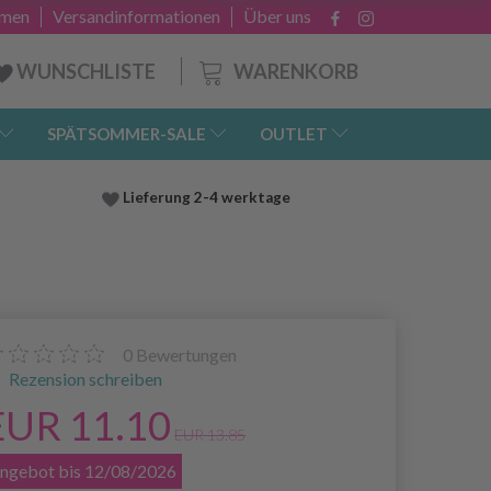
hmen
Versandinformationen
Über uns
WARENKORB
WUNSCHLISTE
SPÄTSOMMER-SALE
OUTLET
Lieferung
2-4 werktage
0
Bewertungen
Rezension schreiben
EUR 11.10
EUR 13.85
ngebot bis 12/08/2026