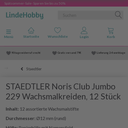
Spätsommer-Sale- Sparen Sie bis zu 50%
Anzeige ändern
Menü
90 tage widerruf srecht
Gratis versand
79€
Lieferung
2-4 werktage
Staedtler
STAEDTLER Noris Club Jumbo
229 Wachsmalkreiden, 12 Stück
Inhalt:
12 assortierte Wachsmalstifte
Durchmesser:
Ø12 mm (rund)
Hülle:
Papierhülle mit Namensfeld