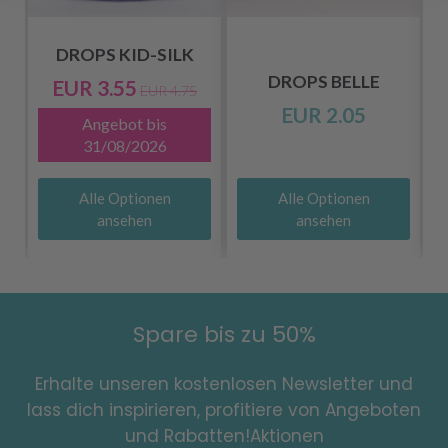
NT
DROPS KID-SILK
DROPS BELLE
EUR 3.55
EUR 4.75
EUR 2.05
Angebot bis
31/08/2026
Alle Optionen
Alle Optionen
ansehen
ansehen
Spare bis zu 50%
Erhalte unseren kostenlosen Newsletter und
lass dich inspirieren, profitiere von Angeboten
und Rabatten!Aktionen