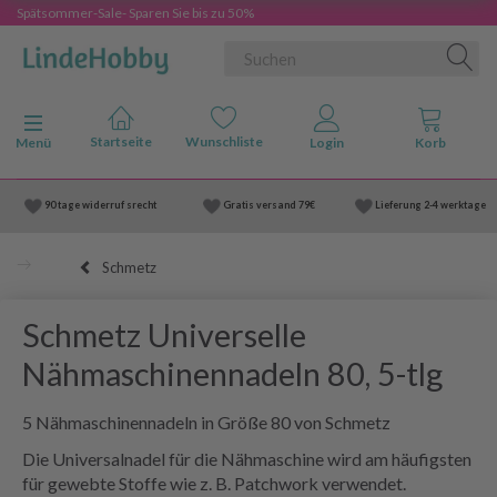
Spätsommer-Sale- Sparen Sie bis zu 50%
Anzeige ändern
Menü
90 tage widerruf srecht
Gratis versand
79€
Lieferung
2-4 werktage
Schmetz
Schmetz Universelle
Nähmaschinennadeln 80, 5-tlg
5 Nähmaschinennadeln in Größe 80 von Schmetz
Die Universalnadel für die Nähmaschine wird am häufigsten
für gewebte Stoffe wie z. B. Patchwork verwendet.