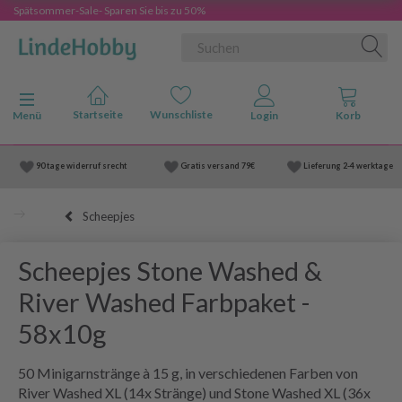
Spätsommer-Sale- Sparen Sie bis zu 50%
Anzeige ändern
Menü
90 tage widerruf srecht
Gratis versand
79€
Lieferung
2-4 werktage
Scheepjes
Scheepjes Stone Washed &
River Washed Farbpaket -
58x10g
50 Minigarnstränge à 15 g, in verschiedenen Farben von
River Washed XL (14x Stränge) und Stone Washed XL (36x