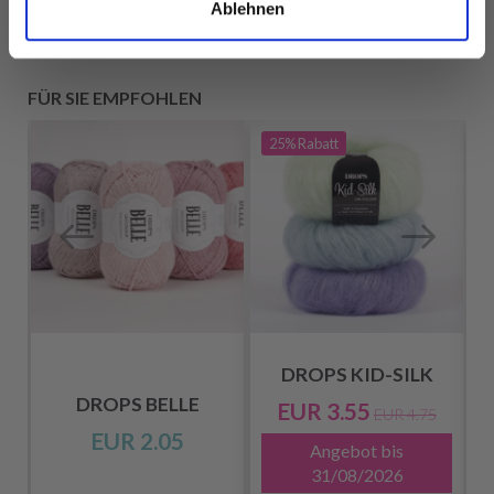
Ablehnen
FÜR SIE EMPFOHLEN
25%
Rabatt
DROPS KID-SILK
DROPS BELLE
EUR 3.55
EUR 4.75
EUR 2.05
Angebot bis
31/08/2026