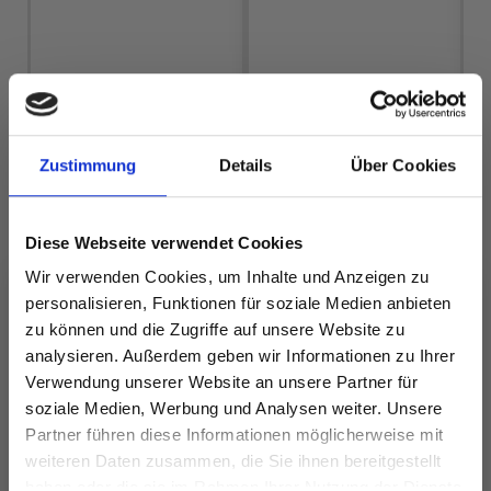
LINDEHOBBY
HOBBYARTS
COTTON 8/4
FABRICO
EUR 2.60
EUR 7.90
Zustimmung
Details
Über Cookies
Diese Webseite verwendet Cookies
Alle Optionen
Alle Optionen
Wir verwenden Cookies, um Inhalte und Anzeigen zu
ansehen
ansehen
personalisieren, Funktionen für soziale Medien anbieten
zu können und die Zugriffe auf unsere Website zu
analysieren. Außerdem geben wir Informationen zu Ihrer
Verwendung unserer Website an unsere Partner für
soziale Medien, Werbung und Analysen weiter. Unsere
ANDERE HABEN SICH AUCH ANGESEHEN
Partner führen diese Informationen möglicherweise mit
Spare bis zu 50%
weiteren Daten zusammen, die Sie ihnen bereitgestellt
33%
Rabatt
haben oder die sie im Rahmen Ihrer Nutzung der Dienste