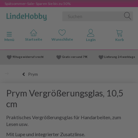
Spätsommer-Sale- Sparen Sie bis zu 50%
Anzeige ändern
Menü
90 tage widerruf srecht
Gratis versand
79€
Lieferung
2-4 werktage
Prym
Prym Vergrößerungsglas, 10,5
cm
Praktisches Vergrößerungsglas für Handarbeiten, zum
Lesen usw.
Mit Lupe und integrierter Zusatzlinse.