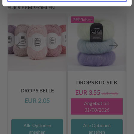
FÜR SIE EMPFOHLEN
25%
Rabatt
DROPS KID-SILK
DROPS BELLE
EUR 3.55
EUR 4.75
EUR 2.05
Angebot bis
31/08/2026
Alle Optionen
Alle Optionen
ansehen
ansehen