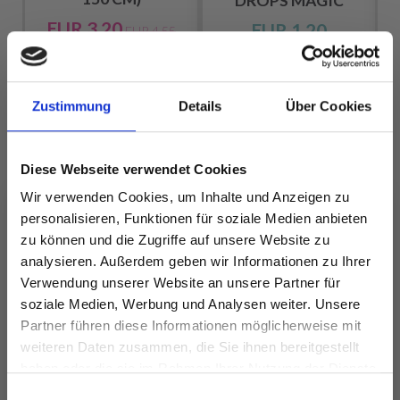
LN
DROPS MAGIC
M
EUR 3.20
EUR 1.20
EUR 4.55
Angebot bis
31/08/2026
Zustimmung
Details
Über Cookies
Alle Optionen
Alle Optionen
ansehen
ansehen
Diese Webseite verwendet Cookies
Wir verwenden Cookies, um Inhalte und Anzeigen zu
personalisieren, Funktionen für soziale Medien anbieten
zu können und die Zugriffe auf unsere Website zu
ANDERE HABEN SICH AUCH ANGESEHEN
analysieren. Außerdem geben wir Informationen zu Ihrer
Verwendung unserer Website an unsere Partner für
soziale Medien, Werbung und Analysen weiter. Unsere
Partner führen diese Informationen möglicherweise mit
Spare bis zu 50%
weiteren Daten zusammen, die Sie ihnen bereitgestellt
haben oder die sie im Rahmen Ihrer Nutzung der Dienste
gesammelt haben.
Werde ein Teil unserer Garn-Community
Einwilligungsauswahl