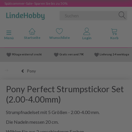
Spätsommer-Sale- Sparen Sie bis zu 50%
Anzeige ändern
Menü
90 tage widerruf srecht
Gratis versand
79€
Lieferung
2-4 werktage
Pony
Pony Perfect Strumpstickor Set
(2.00-4.00mm)
Strumpfnadelset mit 5 Größen - 2.00-4.00 mm.
Die Nadeln messen 20 cm.
Wählen Sie aus 2 verschiedenen Farben.