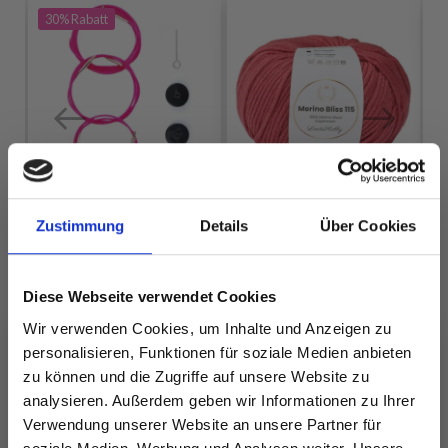
30%
Rabatt
Zustimmung
Details
Über Cookies
LYKKE KABEL
SWIVEL PINK (40–
Y
LINDEHOBBY
150 CM)
MERINO BLISS 115
Diese Webseite verwendet Cookies
EUR 3.20
EUR 4.55
EUR 5.90
Wir verwenden Cookies, um Inhalte und Anzeigen zu
Angebot bis
personalisieren, Funktionen für soziale Medien anbieten
31/08/2026
zu können und die Zugriffe auf unsere Website zu
analysieren. Außerdem geben wir Informationen zu Ihrer
Verwendung unserer Website an unsere Partner für
Alle Optionen
Alle Optionen