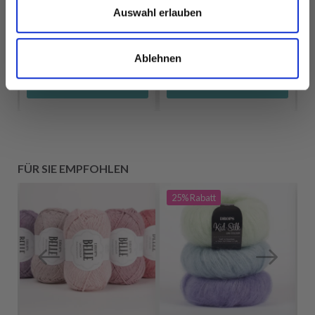
EUR 1.99
EUR 3.20
Auswahl erlauben
Ablehnen
Alle Optionen
Alle Optionen
ansehen
ansehen
FÜR SIE EMPFOHLEN
25%
Rabatt