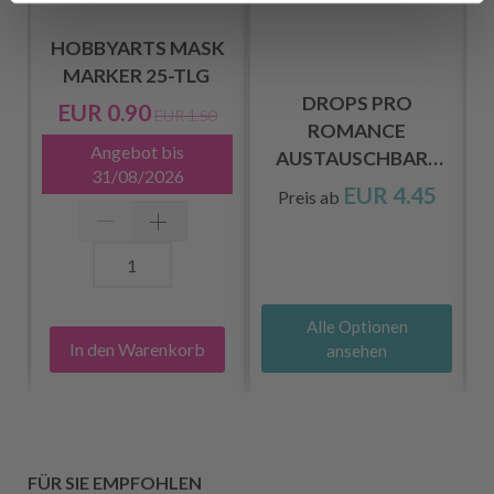
HOBBYARTS MASK
MARKER 25-TLG
DROPS PRO
EUR 0.90
EUR 1.50
R
ROMANCE
Angebot bis
4
AUSTAUSCHBARE
31/08/2026
RUNDSTRICKNADELN
EUR 4.45
Preis ab
(3.00-10.00 MM)
Alle Optionen
In den Warenkorb
ansehen
FÜR SIE EMPFOHLEN