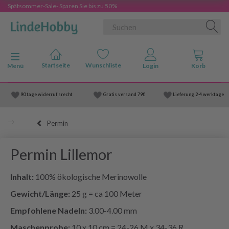
Spätsommer-Sale- Sparen Sie bis zu 50%
Anzeige ändern
Menü
90 tage widerruf srecht
Gratis versand
79€
Lieferung
2-4 werktage
Permin
Permin Lillemor
Inhalt:
100% ökologische Merinowolle
Gewicht/Länge:
25 g = ca 100 Meter
Empfohlene Nadeln:
3.00-4.00 mm
Maschenprobe:
10 x 10 cm = 24-26 M x 34-36 R