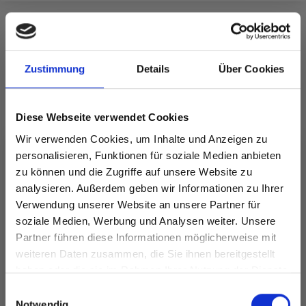
FÜR SIE EMPFOHLEN
Zustimmung
Details
Über Cookies
Diese Webseite verwendet Cookies
Wir verwenden Cookies, um Inhalte und Anzeigen zu
personalisieren, Funktionen für soziale Medien anbieten
zu können und die Zugriffe auf unsere Website zu
analysieren. Außerdem geben wir Informationen zu Ihrer
Verwendung unserer Website an unsere Partner für
soziale Medien, Werbung und Analysen weiter. Unsere
Partner führen diese Informationen möglicherweise mit
Spare bis zu 50%
weiteren Daten zusammen, die Sie ihnen bereitgestellt
DROPS MERINO
DROPS NORD
haben oder die sie im Rahmen Ihrer Nutzung der Dienste
EXTRA FINE
EUR 2.50
gesammelt haben.
Werde ein Teil unserer Garn-Community
Preis ab
Einwilligungsauswahl
EUR 3.20
und erhalte exklusiven Zugang zu
Notwendig