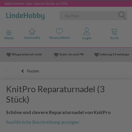
Spätsommer-Sale- Sparen Sie bis zu 50%
Anzeige ändern
Menü
90 tage widerruf srecht
Gratis versand
79€
Lieferung
2-4 werktage
Nadeln
KnitPro Reparaturnadel (3
Stück)
Schöne und clevere Reparaturnadel von KnitPro
Ausführliche Beschreibung anzeigen