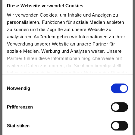
ANDERE HABEN SICH AUCH ANGESEHEN
Diese Webseite verwendet Cookies
Wir verwenden Cookies, um Inhalte und Anzeigen zu
personalisieren, Funktionen für soziale Medien anbieten
zu können und die Zugriffe auf unsere Website zu
analysieren. Außerdem geben wir Informationen zu Ihrer
Verwendung unserer Website an unsere Partner für
soziale Medien, Werbung und Analysen weiter. Unsere
Partner führen diese Informationen möglicherweise mit
Spare bis zu 50%
weiteren Daten zusammen, die Sie ihnen bereitgestellt
haben oder die sie im Rahmen Ihrer Nutzung der Dienste
gesammelt haben.
Werde ein Teil unserer Garn-Community
Einwilligungsauswahl
und erhalte exklusiven Zugang zu
Notwendig
DROPS BIG MERINO
DROPS ALASKA
inspirierenden Strickmustern und
EUR 3.20
EUR 1.99
besonderen Angeboten!
Präferenzen
Statistiken
Alle Optionen
Alle Optionen