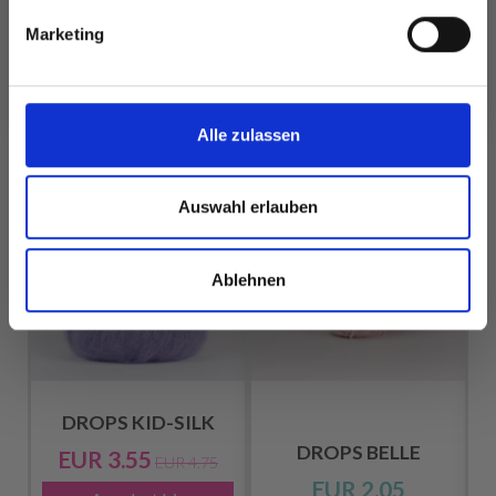
Ja, melde mich an!
ansehen
ansehen
Marketing
Nein, danke
Alle zulassen
FÜR SIE EMPFOHLEN
25%
Rabatt
Auswahl erlauben
Ablehnen
DROPS KID-SILK
DROPS BELLE
EUR 3.55
EUR 4.75
EUR 2.05