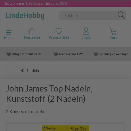
Spätsommer-Sale- Sparen Sie bis zu 50%
Anzeige ändern
Menü
90 tage widerruf srecht
Gratis versand
79€
Lieferung
2-4 werktage
Nadeln
John James Top Nadeln,
Kunststoff (2 Nadeln)
2 Kunststoffnadeln.