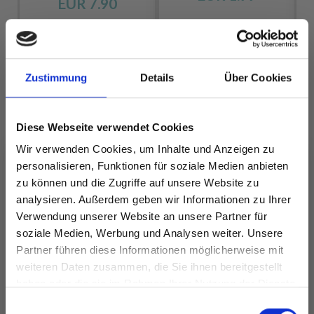
EUR 7.90
Alle Optionen
Alle Optionen
Zustimmung
Details
Über Cookies
ansehen
ansehen
Diese Webseite verwendet Cookies
Wir verwenden Cookies, um Inhalte und Anzeigen zu
personalisieren, Funktionen für soziale Medien anbieten
ANDERE HABEN SICH AUCH ANGESEHEN
zu können und die Zugriffe auf unsere Website zu
analysieren. Außerdem geben wir Informationen zu Ihrer
30%
Rabatt
Verwendung unserer Website an unsere Partner für
soziale Medien, Werbung und Analysen weiter. Unsere
Partner führen diese Informationen möglicherweise mit
Spare bis zu 50%
weiteren Daten zusammen, die Sie ihnen bereitgestellt
haben oder die sie im Rahmen Ihrer Nutzung der Dienste
gesammelt haben.
Werde ein Teil unserer Garn-Community
Einwilligungsauswahl