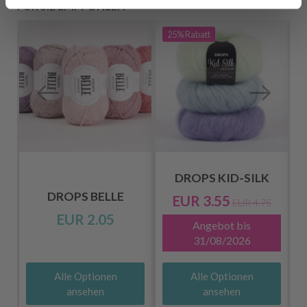
FÜR SIE EMPFOHLEN
25%
Rabatt
DROPS KID-SILK
DROPS BELLE
EUR 3.55
EUR 4.75
EUR 2.05
Angebot bis
31/08/2026
Alle Optionen
Alle Optionen
ansehen
ansehen