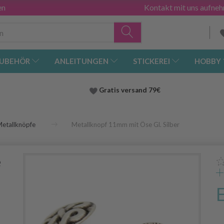
en
Kontakt mit uns aufne
UBEHÖR
ANLEITUNGEN
STICKEREI
HOBBY
Gratis versand
79€
etallknöpfe
Metallknopf 11mm mit Öse Gl. Silber
e