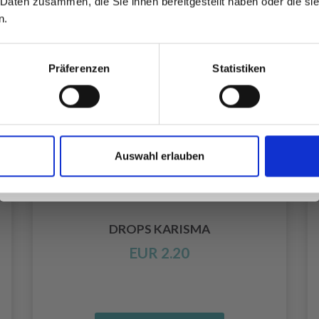
 Daten zusammen, die Sie ihnen bereitgestellt haben oder die s
inspirierenden Strickmustern und
n.
besonderen Angeboten!
Präferenzen
Statistiken
Ja, melde mich an!
Auswahl erlauben
Nein, danke
DROPS KARISMA
EUR 2.20