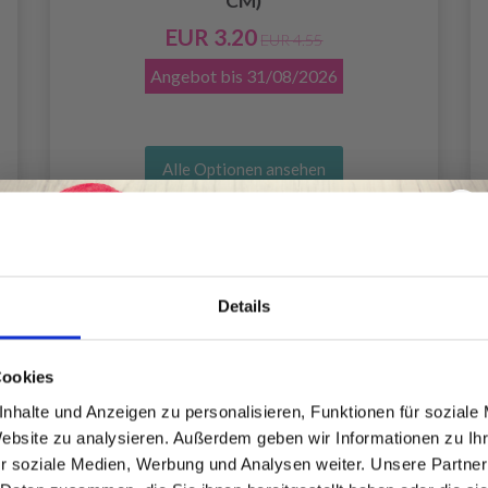
CM)
EUR 3.20
EUR 4.55
Angebot bis
31/08/2026
Alle Optionen ansehen
Details
Spare bis zu 50%
Cookies
nhalte und Anzeigen zu personalisieren, Funktionen für soziale
Website zu analysieren. Außerdem geben wir Informationen zu I
Werde ein Teil unserer Garn-Community
r soziale Medien, Werbung und Analysen weiter. Unsere Partner
und erhalte exklusiven Zugang zu