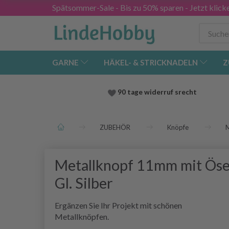
Spätsommer-Sale - Bis zu 50% sparen - Jetzt klick
GARNE
HÄKEL- & STRICKNADELN
Z
90 tage widerruf srecht
ZUBEHÖR
Knöpfe
M
Metallknopf 11mm mit Ös
Gl. Silber
Ergänzen Sie Ihr Projekt mit schönen
Metallknöpfen.