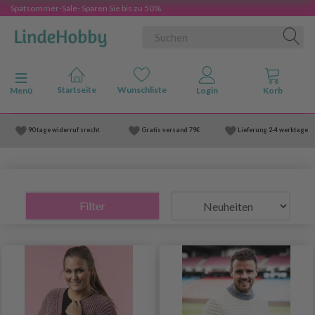
Spätsommer-Sale- Sparen Sie bis zu 50%
Anzeige ändern
Menü
90 tage widerruf srecht
Gratis versand
79€
Lieferung
2-4 werktage
Filter