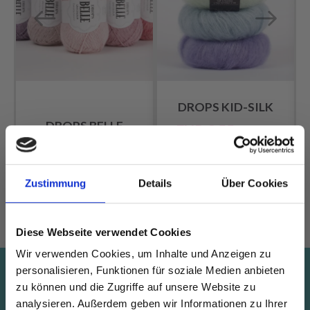
DROPS KID-SILK
DROPS BELLE
EUR 3.55
EUR 4.75
EUR 2.05
Angebot bis
31/08/2026
Zustimmung
Details
Über Cookies
Alle Optionen
Alle Optionen
ansehen
ansehen
Diese Webseite verwendet Cookies
Wir verwenden Cookies, um Inhalte und Anzeigen zu
personalisieren, Funktionen für soziale Medien anbieten
Spare bis zu 50%
zu können und die Zugriffe auf unsere Website zu
analysieren. Außerdem geben wir Informationen zu Ihrer