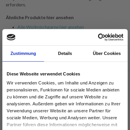
erfordern.
Ähnliche Produkte hier ansehen
Alle Wollmischgarne hier ansehen
Alle Garne für Nadelstärke 3.5-4 mm hier ansehen
Alle Garne von Mayflower hier ansehen
Alle Anleitungen für Nadelstärke 3.5-4 mm hier finden
Zustimmung
Details
Über Cookies
Diese Webseite verwendet Cookies
Wir verwenden Cookies, um Inhalte und Anzeigen zu
personalisieren, Funktionen für soziale Medien anbieten
FÜR SIE EMPFOHLEN
zu können und die Zugriffe auf unsere Website zu
analysieren. Außerdem geben wir Informationen zu Ihrer
Verwendung unserer Website an unsere Partner für
soziale Medien, Werbung und Analysen weiter. Unsere
Partner führen diese Informationen möglicherweise mit