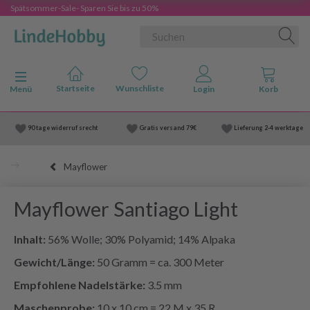
Spätsommer-Sale- Sparen Sie bis zu 50%
Anzeige ändern
Menü
90 tage widerruf srecht
Gratis versand
79€
Lieferung
2-4 werktage
Mayflower
Mayflower Santiago Light
Inhalt:
56% Wolle; 30% Polyamid; 14% Alpaka
Gewicht/Länge:
50 Gramm = ca. 300 Meter
Empfohlene Nadelstärke:
3.5 mm
Maschenprobe:
10 x 10 cm = 22 M x 35 R