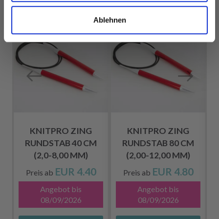
ANDERE HABEN SICH AUCH ANGESEHEN
Ablehnen
KNITPRO ZING
KNITPRO ZING
RUNDSTAB 40 CM
RUNDSTAB 80 CM
(2,0-8,00 MM)
(2,00-12,00 MM)
EUR 4.40
EUR 4.80
Preis ab
Preis ab
Angebot bis
Angebot bis
08/09/2026
08/09/2026