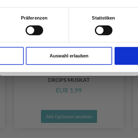
besonderen Angeboten!
Präferenzen
Statistiken
Ja, melde mich an!
Auswahl erlauben
Nein, danke
DROPS MUSKAT
EUR 1.99
Alle Optionen ansehen