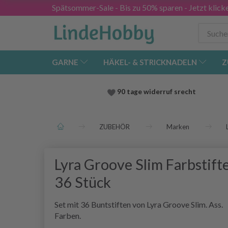
Spätsommer-Sale - Bis zu 50% sparen - Jetzt klick
GARNE
HÄKEL- & STRICKNADELN
Z
90 tage widerruf srecht
ZUBEHÖR
Marken
Lyra Groove Slim Farbstifte
36 Stück
Set mit 36 Buntstiften von Lyra Groove Slim. Ass.
Farben.