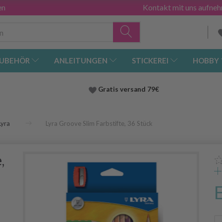
en
Kontakt mit uns aufne
UBEHÖR
ANLEITUNGEN
STICKEREI
HOBBY
Gratis versand
79€
Lyra
Lyra Groove Slim Farbstifte, 36 Stück
,