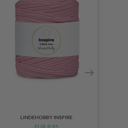
LINDEHOBBY INSPIRE
LI
EUR 8.95