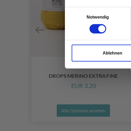
Einwilligungsauswahl
Notwendig
Ablehnen
UR
DROPS MERINO EXTRA FINE
EUR 3.20
Alle Optionen ansehen